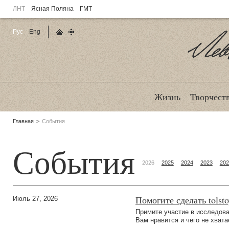
ЛНТ
Ясная Поляна
ГМТ
Рус
Eng
Главная страница
Карта сайта
Ле
Жизнь
Творчест
Родительские
Главная
События
страницы:
События
2026
2025
2024
2023
202
Помогите сделать tolst
Июль 27, 2026
Примите участие в исследова
Вам нравится и чего не хвата