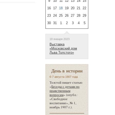
9
10
11
12
13
14
15
16
17
18
19
20
21
22
23
24
25
26
27
28
29
30
31
1
2
3
4
5
18 января 2023
Выставка
«Московский дом
Льва Толстого»
День в истории
6-7 августа 1907 года
Толстой пишет статью
«
Беседы с детьми по
нравственным
вопросам
» (опубл.:
«Свободное
воспитание», № 1,
ноябрь 1907 г.).