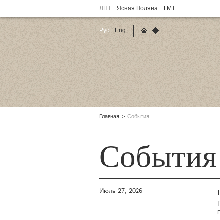
ЛНТ
Ясная Поляна
ГМТ
Рус
Eng
Главная страница
Карта сайта
Родительские
Главная
События
страницы:
События
Июль 27, 2026