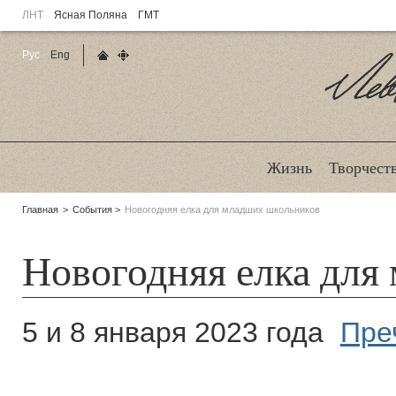
ЛНТ
Ясная Поляна
ГМТ
Рус
Eng
Главная страница
Карта сайта
Ле
Жизнь
Творчест
Родительские
Главная
События
Новогодняя елка для младших школьников
страницы:
Новогодняя елка для
5 и 8 января 2023 года
Пре