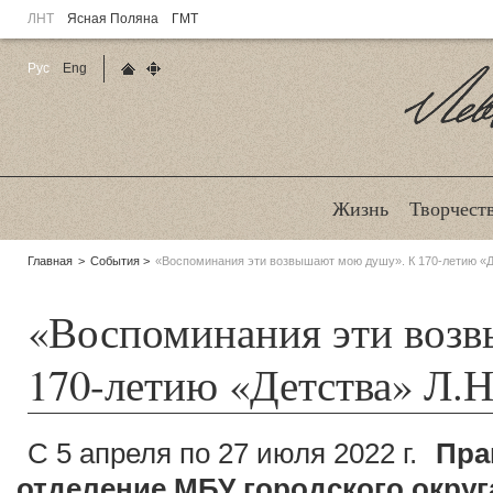
ЛНТ
Ясная Поляна
ГМТ
Рус
Eng
Главная страница
Карта сайта
Ле
Жизнь
Творчест
Родительские
Главная
События
«Воспоминания эти возвышают мою душу». К 170-летию «Де
страницы:
«Воспоминания эти воз
170-летию «Детства» Л.Н
С 5 апреля по 27 июля 2022 г.
Пра
отделение МБУ городского окру