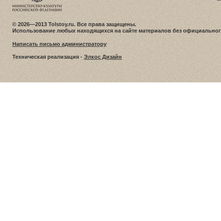
© 2026—2013 Tolstoy.ru. Все права защищены.
Использование любых находящихся на сайте материалов без официальног
Написать письмо администратору
Техническая реализация -
Элкос Дизайн