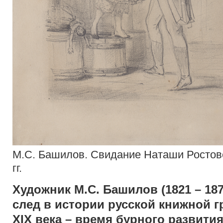
М.С. Башилов. Свидание Наташи Ростов
гг.
Художник М.С. Башилов (1821 – 18
след в истории русской книжной 
XIX века – время бурного развития