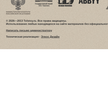
© 2026—2013 Tolstoy.ru. Все права защищены.
Использование любых находящихся на сайте материалов без официальног
Написать письмо администратору
Техническая реализация -
Элкос Дизайн