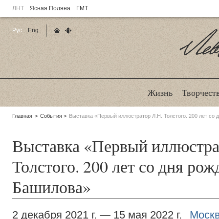
ЛНТ
Ясная Поляна
ГМТ
Рус
Eng
Главная страница
Карта сайта
Ле
Жизнь
Творчест
Родительские
Главная
События
Выставка «Первый иллюстратор Л.Н. Толстого. 200 лет со 
страницы:
Выставка «Первый иллюстра
Толстого. 200 лет со дня ро
Башилова»
2 декабря 2021 г. — 15 мая 2022 г.
Москв