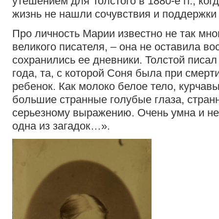
утешением для Толстого в 1880-е гг., ког
жизнь не нашли сочувствия и поддержки
Про личность Марии известно не так мног
великого писателя, – она не оставила во
сохранились ее дневники. Толстой писал 
года, та, с которой Соня была при смер
ребенок. Как молоко белое тело, курчав
большие странные голубые глаза, стран
серьезному выражению. Очень умна и не
одна из загадок…».