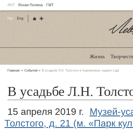
ЛНТ
Ясная Поляна
ГМТ
Рус
Eng
Главная страница
Карта сайта
Ле
Жизнь
Творчест
Родительские
Главная
События
В усадьбе Л.Н. Толстого в Хамовниках зацвел сад!
страницы:
В усадьбе Л.Н. Толст
15 апреля 2019 г.
Музей-уса
Толстого, д. 21 (м. «Парк ку