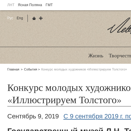
ЛНТ
Ясная Поляна
ГМТ
Рус
Eng
Главная страница
Карта сайта
Ле
Жизнь
Творчест
Родительские
Главная
События
Конкурс молодых художников «Иллюстрируем Толстого»
страницы:
Конкурс молодых художнико
«Иллюстрируем Толстого»
Сентябрь 9, 2019
С 9 сентября 2019 г. п