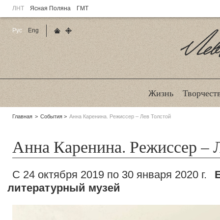
ЛНТ
Ясная Поляна
ГМТ
Рус
Eng
Главная страница
Карта сайта
Ле
Жизнь
Творчест
Родительские
Главная
События
Анна Каренина. Режиссер – Лев Толстой
страницы:
Анна Каренина. Режиссер – 
С 24 октября 2019 по 30 января 2020 г.
литературный музей