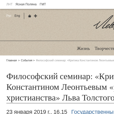
ЛНТ
Ясная Поляна
ГМТ
Рус
Eng
Главная страница
Карта сайта
Ле
Жизнь
Творчест
Родительские
Главная
События
Философский семинар: «Критика Константином Леонтьевым
страницы:
Философский семинар: «Кри
Константином Леонтьевым «
христианства» Льва Толстог
23 января 2019 г., 16.15
Государственный