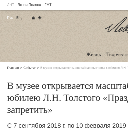
ЛНТ
Ясная Поляна
ГМТ
Рус
Eng
Главная страница
Карта сайта
Ле
Жизнь
Творчест
Родительские
Главная
События
В музее открывается масштабная выставка к юбилею Л.Н. 
страницы:
В музее открывается масшта
юбилею Л.Н. Толстого «Праз
запретить»
C 7 сентября 2018 г. по 10 февраля 2019