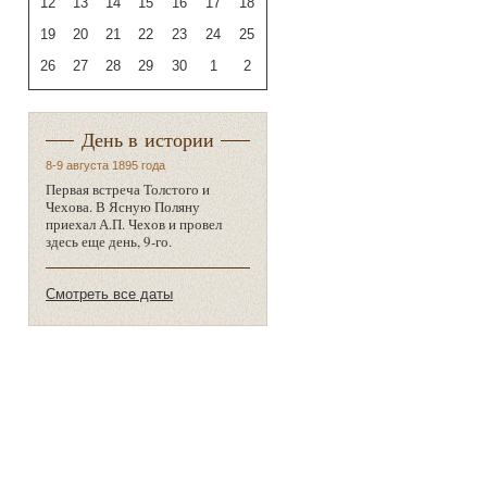
12
13
14
15
16
17
18
19
20
21
22
23
24
25
26
27
28
29
30
1
2
День в истории
8-9 августа 1895 года
Первая встреча Толстого и
Чехова. В Ясную Поляну
приехал А.П. Чехов и провел
здесь еще день, 9-го.
Смотреть все даты