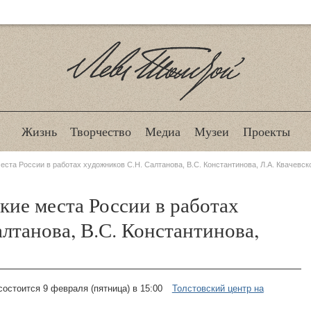
Лев Толстой
Жизнь
Творчество
Медиа
Музеи
Проекты
ста России в работах художников С.Н. Салтанова, В.С. Константинова, Л.А. Квачевск
кие места России в работах
лтанова, В.С. Константинова,
состоится 9 февраля (пятница) в 15:00
Толстовский центр на