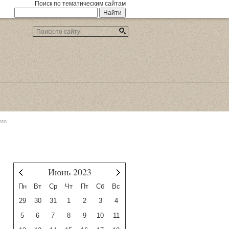
Поиск по тематическим сайтам
ого
Июнь 2023
Май
Июль
Пн
Вт
Ср
Чт
Пт
Сб
Вс
29
30
31
1
2
3
4
5
6
7
8
9
10
11