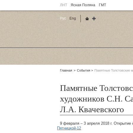
ЛНТ
Ясная Поляна
ГМТ
Рус
Eng
Главная страница
Карта сайта
Родительские
Главная
События
Памятные Толстовские ме
страницы:
Памятные Толстовс
художников С.Н. Са
Л.А. Квачевского
9 февраля – 3 апреля 2018 г. Открытие 
Пятницкой-12