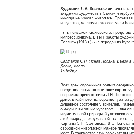
Художник Л.А. Квачевский
, очень та
академии художеств в Санкт-Петербурге
никогда не бросал живопись. Проживая 
искусства, членами которого были Кази
Пять пейзажей Квачевского, представл
импрессионизма. В ГМТ работы художник
Поляне» (1913 г.) был передан из Курск
Салтанов С.Н. Ясная Поляна. Въезд в у
Доска, масло.
15,5х26,5
Всех трех художников роднит сердечное
представленных на выставке картин чу
незримым присутствием Л.Н. Толстого. К
доме, в кабинете, на веранде, увитой 
душевное состояние у зрителей. Разны
объединены одним чувством — любовью
изумительной природы. Художники соче
этой природы, окружавшей Толстого. Це
Картины С.Н. Салтанова, В.С. Констант
свободной живописной манере проявляе
мест. В творчестве этих замечательны