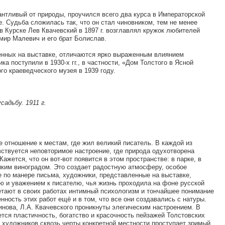
лантливый от природы, проучился всего два курса в Императорской
. Судьба сложилась так, что он стал чиновником, тем не менее
в Курске Лев Квачевский в 1897 г. возглавлял кружок любителей
мир Малевич и его брат Болислав.
енных на выставке, отличаются ярко выраженным влиянием
а поступили в 1930-х гг., в частности, «Дом Толстого в Ясной
ого краеведческого музея в 1939 году.
садьбу. 1911 г.
 отношение к местам, где жил великий писатель. В каждой из
вствуется неповторимое настроение, где природа одухотворена
ажется, что он вот-вот появится в этом пространстве: в парке, в
диким виноградом. Это создает радостную атмосферу, особое
е по манере письма, художники, представленные на выставке,
 и уважением к писателю, чья жизнь проходила на фоне русской
тают в своих работах интимный психологизм и тончайшее понимание
нность этих работ ещё и в том, что все они создавались с натуры.
инова, Л.А. Квачевского проникнуты элегическим настроением. В
тся пластичность, богатство и красочность пейзажей Толстовских
х художников сквозь черты конкретной местности проступает зримый