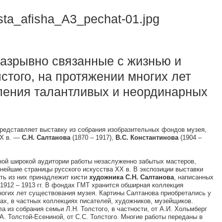
разрывно связанные с жизнью и
лстого, на протяжении многих лет
ления талантливых и неординарных
представляет выставку из собрания изобразительных фондов музея,
XX в. —
С.Н. Салтанова
(1870 – 1917),
В.С. Константинова
(1904 –
ной широкой аудитории работы незаслуженно забытых мастеров,
нейшие страницы русского искусства XX в. В экспозиции выставки
ть из них принадлежит кисти
художника
С.Н. Салтанова
, написанных
 1912 – 1913 гг. В фондах ГМТ хранится обширная коллекция
ногих лет существования музея. Картины Салтанова приобретались у
ах, в частных коллекциях писателей, художников, музейщиков.
а из собрания семьи Л.Н. Толстого, в частности, от А.И. Хольмберг
С.А. Толстой-Есениной, от С.С. Толстого. Многие работы переданы в