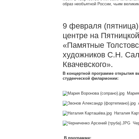
образ необъятной России, чьим велики
9 февраля (пятница)
центре на Пятницкой
«Памятные Толстовс
художников С.Н. Сал
Квачевского».
В концертной программе открытия в
студенческой филармонии:
Мария 
А
Наталия Карт
Чер
В программе: