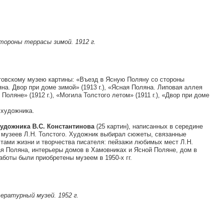
тороны террасы зимой. 1912 г.
стовскому музею картины: «Въезд в Ясную Поляну со стороны
яна. Двор при доме зимой» (1913 г.), «Ясная Поляна. Липовая аллея
 Поляне» (1912 г.), «Могила Толстого летом» (1911 г.), «Двор при доме
 художника.
удожника В.С. Константинова
(25 картин), написанных в середине
и музеев Л.Н. Толстого. Художник выбирал сюжеты, связанные
ами жизни и творчества писателя: пейзажи любимых мест Л.Н.
ая Поляна, интерьеры домов в Хамовниках и Ясной Поляне, дом в
аботы были приобретены музеем в 1950-х гг.
ературный музей. 1952 г.