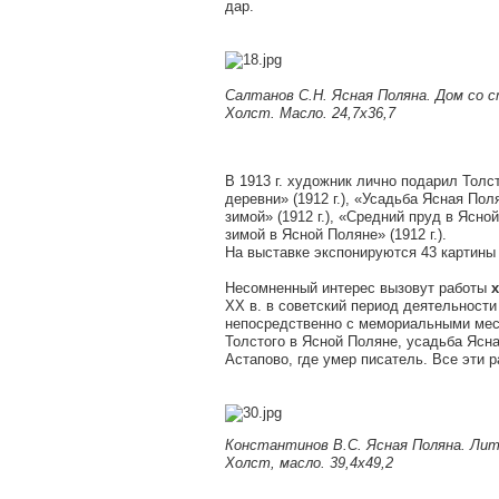
дар.
Салтанов С.Н.
Ясная Поляна. Дом со с
Холст. Масло. 24,7х36,7
В 1913 г. художник лично подарил Тол
деревни» (1912 г.), «Усадьба Ясная Пол
зимой» (1912 г.), «Средний пруд в Ясной
зимой в Ясной Поляне» (1912 г.).
На выставке экспонируются 43 картины
Несомненный интерес вызовут работы
х
XX в. в советский период деятельност
непосредственно с мемориальными мест
Толстого в Ясной Поляне, усадьба Ясн
Астапово, где умер писатель. Все эти р
Константинов В.С. Ясная Поляна. Лит
Холст, масло. 39,4х49,2