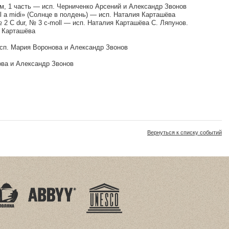
ом, 1 часть — исп. Черниченко Арсений и Александр Звонов
il a midi» (Солнце в полдень) — исп. Наталия Карташёва
2 C dur, № 3 c-moll — исп. Наталия Карташёва С. Ляпунов.
я Карташёва
исп. Мария Воронова и Александр Звонов
ова и Александр Звонов
Вернуться к списку событий