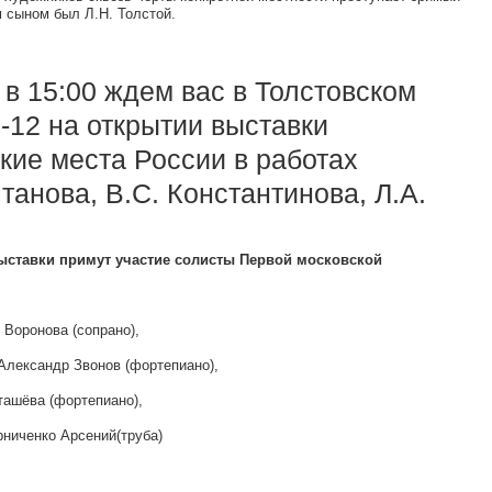
м сыном был Л.Н. Толстой.
 в 15:00 ждем вас в Толстовском
-12 на открытии выставки
кие места России в работах
танова, В.С. Константинова, Л.А.
ыставки примут участие солисты Первой московской
Воронова (сопрано),
лександр Звонов (фортепиано),
ашёва (фортепиано),
ниченко Арсений(труба)