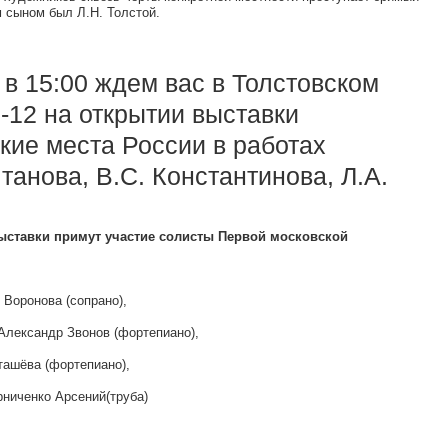
м сыном был Л.Н. Толстой.
 в 15:00 ждем вас в Толстовском
-12 на открытии выставки
кие места России в работах
танова, В.С. Константинова, Л.А.
ыставки примут участие солисты Первой московской
Воронова (сопрано),
лександр Звонов (фортепиано),
ашёва (фортепиано),
ниченко Арсений(труба)