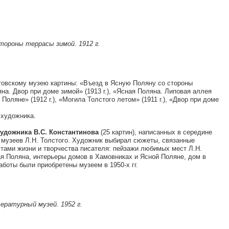
тороны террасы зимой. 1912 г.
стовскому музею картины: «Въезд в Ясную Поляну со стороны
яна. Двор при доме зимой» (1913 г.), «Ясная Поляна. Липовая аллея
 Поляне» (1912 г.), «Могила Толстого летом» (1911 г.), «Двор при доме
 художника.
удожника В.С. Константинова
(25 картин), написанных в середине
и музеев Л.Н. Толстого. Художник выбирал сюжеты, связанные
ами жизни и творчества писателя: пейзажи любимых мест Л.Н.
ая Поляна, интерьеры домов в Хамовниках и Ясной Поляне, дом в
аботы были приобретены музеем в 1950-х гг.
ературный музей. 1952 г.