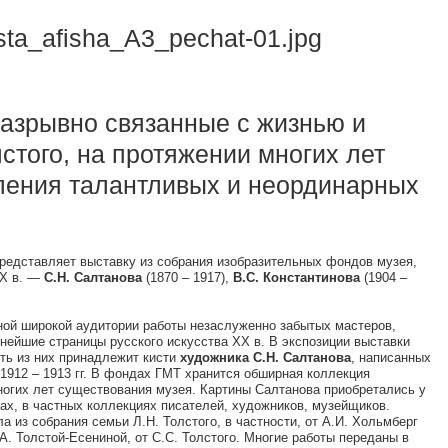
разрывно связанные с жизнью и
лстого, на протяжении многих лет
ления талантливых и неординарных
представляет выставку из собрания изобразительных фондов музея,
XX в. —
С.Н. Салтанова
(1870 – 1917),
В.С. Константинова
(1904 –
ной широкой аудитории работы незаслуженно забытых мастеров,
нейшие страницы русского искусства XX в. В экспозиции выставки
ть из них принадлежит кисти
художника
С.Н. Салтанова
, написанных
 1912 – 1913 гг. В фондах ГМТ хранится обширная коллекция
ногих лет существования музея. Картины Салтанова приобретались у
ах, в частных коллекциях писателей, художников, музейщиков.
а из собрания семьи Л.Н. Толстого, в частности, от А.И. Хольмберг
С.А. Толстой-Есениной, от С.С. Толстого. Многие работы переданы в