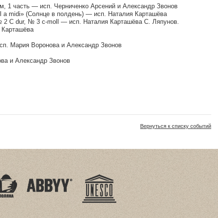
ом, 1 часть — исп. Черниченко Арсений и Александр Звонов
il a midi» (Солнце в полдень) — исп. Наталия Карташёва
2 C dur, № 3 c-moll — исп. Наталия Карташёва С. Ляпунов.
я Карташёва
исп. Мария Воронова и Александр Звонов
ова и Александр Звонов
Вернуться к списку событий