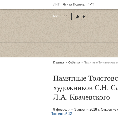
ЛНТ
Ясная Поляна
ГМТ
Рус
Eng
Главная страница
Карта сайта
Родительские
Главная
События
Памятные Толстовские ме
страницы:
Памятные Толстовс
художников С.Н. Са
Л.А. Квачевского
9 февраля – 3 апреля 2018 г. Открытие 
Пятницкой-12