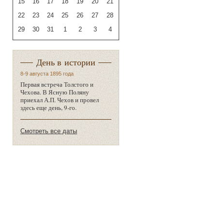
15
16
17
18
19
20
21
22
23
24
25
26
27
28
29
30
31
1
2
3
4
День в истории
8-9 августа 1895 года
Первая встреча Толстого и
Чехова. В Ясную Поляну
приехал А.П. Чехов и провел
здесь еще день, 9-го.
Смотреть все даты