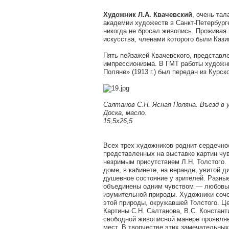
Художник Л.А. Квачевский
, очень та
академии художеств в Санкт-Петербурге
никогда не бросал живопись. Проживая 
искусства, членами которого были Кази
Пять пейзажей Квачевского, представл
импрессионизма. В ГМТ работы художник
Поляне» (1913 г.) был передан из Курск
Салтанов С.Н. Ясная Поляна. Въезд в у
Доска, масло.
15,5х26,5
Всех трех художников роднит сердечное
представленных на выставке картин чу
незримым присутствием Л.Н. Толстого. К
доме, в кабинете, на веранде, увитой 
душевное состояние у зрителей. Разны
объединены одним чувством — любовью
изумительной природы. Художники соче
этой природы, окружавшей Толстого. Це
Картины С.Н. Салтанова, В.С. Констант
свободной живописной манере проявляе
мест. В творчестве этих замечательны