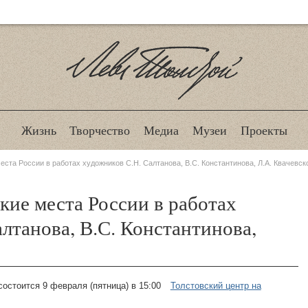
Лев Толстой
Жизнь
Творчество
Медиа
Музеи
Проекты
ста России в работах художников С.Н. Салтанова, В.С. Константинова, Л.А. Квачевск
кие места России в работах
лтанова, В.С. Константинова,
состоится 9 февраля (пятница) в 15:00
Толстовский центр на