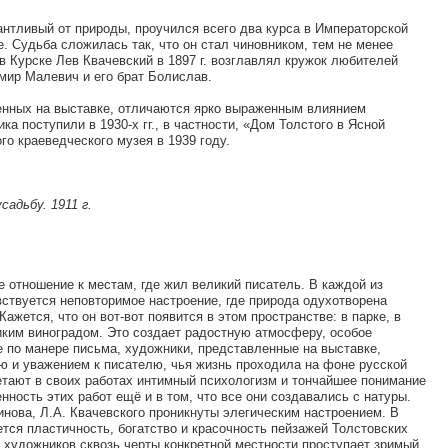
лантливый от природы, проучился всего два курса в Императорской
. Судьба сложилась так, что он стал чиновником, тем не менее
в Курске Лев Квачевский в 1897 г. возглавлял кружок любителей
мир Малевич и его брат Болислав.
енных на выставке, отличаются ярко выраженным влиянием
а поступили в 1930-х гг., в частности, «Дом Толстого в Ясной
ого краеведческого музея в 1939 году.
садьбу. 1911 г.
 отношение к местам, где жил великий писатель. В каждой из
вствуется неповторимое настроение, где природа одухотворена
ажется, что он вот-вот появится в этом пространстве: в парке, в
диким виноградом. Это создает радостную атмосферу, особое
е по манере письма, художники, представленные на выставке,
 и уважением к писателю, чья жизнь проходила на фоне русской
тают в своих работах интимный психологизм и тончайшее понимание
нность этих работ ещё и в том, что все они создавались с натуры.
инова, Л.А. Квачевского проникнуты элегическим настроением. В
тся пластичность, богатство и красочность пейзажей Толстовских
х художников сквозь черты конкретной местности проступает зримый