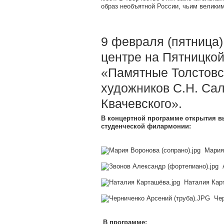
образ необъятной России, чьим велики
9 февраля (пятница)
центре на Пятницкой
«Памятные Толстовс
художников С.Н. Сал
Квачевского».
В концертной программе открытия в
студенческой филармонии:
Мария 
А
Наталия Карт
Чер
В программе: