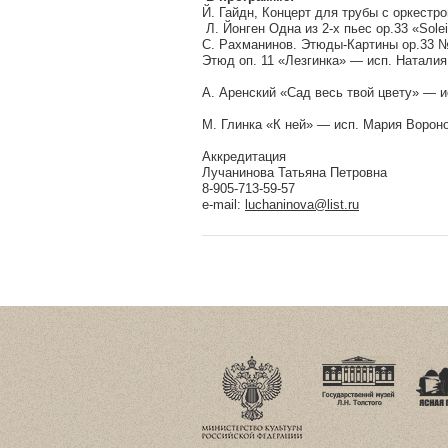
Й. Гайдн, Концерт для трубы с оркестр
Л. Йонген Одна из 2-х пьес op.33 «Sole
С. Рахманинов. Этюды-Картины ор.33 № 
Этюд оп. 11 «Лезгинка» — исп. Натали
А. Аренский «Сад весь твой цвету» — 
М. Глинка «К ней» — исп. Мария Ворон
Аккредитация
Лучанинова Татьяна Петровна
8-905-713-59-57
e-mail:
luchaninova@list.ru