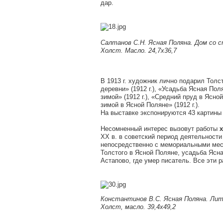
дар.
Салтанов С.Н.
Ясная Поляна. Дом со с
Холст. Масло. 24,7х36,7
В 1913 г. художник лично подарил Тол
деревни» (1912 г.), «Усадьба Ясная Пол
зимой» (1912 г.), «Средний пруд в Ясной
зимой в Ясной Поляне» (1912 г.).
На выставке экспонируются 43 картины
Несомненный интерес вызовут работы
х
XX в. в советский период деятельност
непосредственно с мемориальными мест
Толстого в Ясной Поляне, усадьба Ясн
Астапово, где умер писатель. Все эти р
Константинов В.С. Ясная Поляна. Лит
Холст, масло. 39,4х49,2