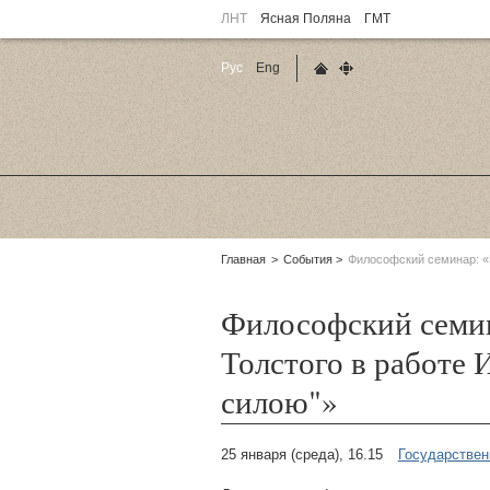
ЛНТ
Ясная Поляна
ГМТ
Рус
Eng
Главная страница
Карта сайта
Родительские
Главная
События
Философский семинар: «К
страницы:
Философский семин
Толстого в работе 
силою"»
25 января (среда), 16.15
Государствен