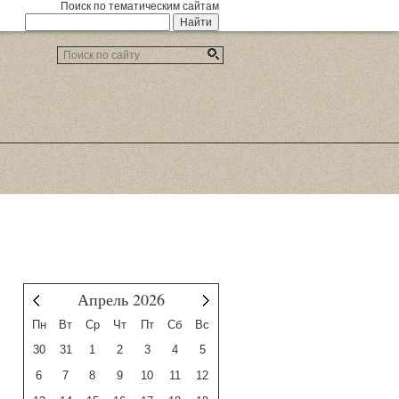
Поиск по тематическим сайтам
Апрель 2026
Март
Май
Пн
Вт
Ср
Чт
Пт
Сб
Вс
30
31
1
2
3
4
5
6
7
8
9
10
11
12