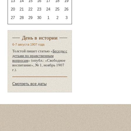
13
14
15
16
17
18
19
20
21
22
23
24
25
26
27
28
29
30
1
2
3
День в истории
6-7 августа 1907 года
Толстой пишет статью «
Беседы с
детьми по нравственным
вопросам
» (опубл.: «Свободное
воспитание», № 1, ноябрь 1907
г.).
Смотреть все даты
Статистика