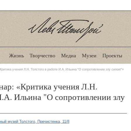
Лев Толстой
Жизнь
Творчество
Медиа
Музеи
Проекты
ритика учения Л.Н. Толстого в работе И.А. Ильина "О сопротивлении злу силою"»
ар: «Критика учения Л.Н.
И.А. Ильина "О сопротивлении злу
ный музей Толстого, Пречистенка, 11/8