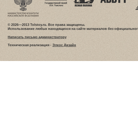
© 2026—2013 Tolstoy.ru. Все права защищены.
Использование любых находящихся на сайте материалов без официальног
Написать письмо администратору
Техническая реализация -
Элкос Дизайн