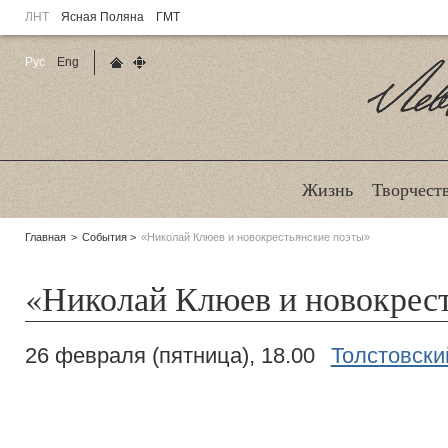
ЛНТ
Ясная Поляна
ГМТ
Рус
Eng
Главная страница
Карта сайта
Ле
Жизнь
Творчест
Родительские
Главная
События
«Николай Клюев и новокрестьянские поэты»
страницы:
«Николай Клюев и новокрес
26 февраля (пятница), 18.00
Толстовски