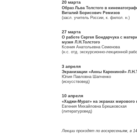
20 марта
Образ Льва Толстого в кинематограф
Виталий Борисович Ремизов
(засл. учитель России, к. филол. н.)
27 марта
О работе Сергея Бондарчука с матер
музея Л.Н.Толстого
Ксения Анатольевна Семенова
(н.с. отд. экскурсионно-лекционной раб
3 апреля
Экранизации «Анны Карениной» Л.Н.
Юлия Павловна Шапченко
(искусствовед)
10 апреля
«Хаджи-Мурат» на экранах мирового
Евгения Михайловна Брешковская
(литературовед)
Лекции проходят по воскресеньям, в 14