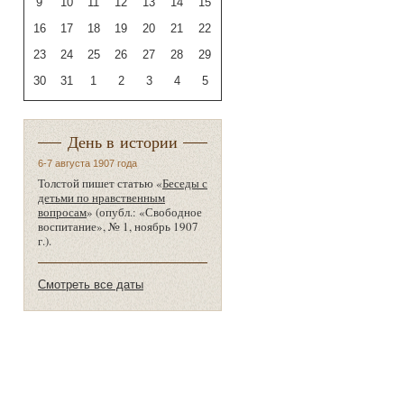
9
10
11
12
13
14
15
16
17
18
19
20
21
22
23
24
25
26
27
28
29
30
31
1
2
3
4
5
День в истории
6-7 августа 1907 года
Толстой пишет статью «
Беседы с
детьми по нравственным
вопросам
» (опубл.: «Свободное
воспитание», № 1, ноябрь 1907
г.).
Смотреть все даты