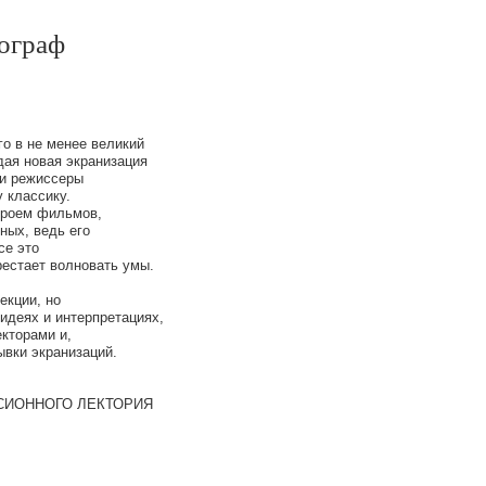
тограф
го в не менее великий
ая новая экранизация
 и режиссеры
 классику.
ероем фильмов,
ных, ведь его
се это
рестает волновать умы.
екции, но
идеях и интерпретациях,
кторами и,
ывки экранизаций.
СИОННОГО ЛЕКТОРИЯ