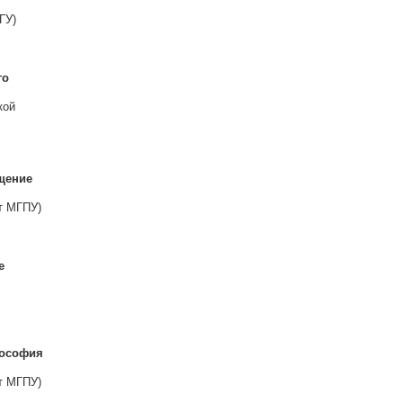
ГУ)
го
кой
щение
нт МГПУ)
е
иософия
нт МГПУ)