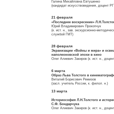
Галина Михайловна Евтушенко
(кандидат искусствоведения, доцент РГ
21 февраля
«Последнее воскресение» Л.Н.Толсто
Юрий Владимирович Прокопчук
(к. ист. н., зав. экскурсионно-методичес
службой ГМТ)
28 февраля
Экранизации «Войны и мира» и осве
наполеоновской эпохи в кино
Олег Алиевич Закиров (к. ист. н., доце
6 марта
Образ Льва Толстого в кинематограф
Виталий Борисович Ремизов
(засл. учитель России, к. филол. н.)
13 марта
Историософия Л.Н.Толстого и истор
С.Ф. Бондарчука
Олег Алиевич Закиров (к. ист. н., доце