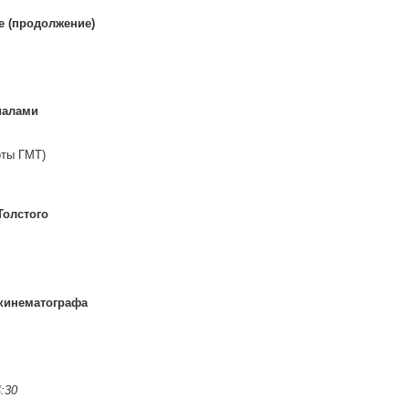
е (продолжение)
иалами
оты ГМТ)
Толстого
 кинематографа
:30