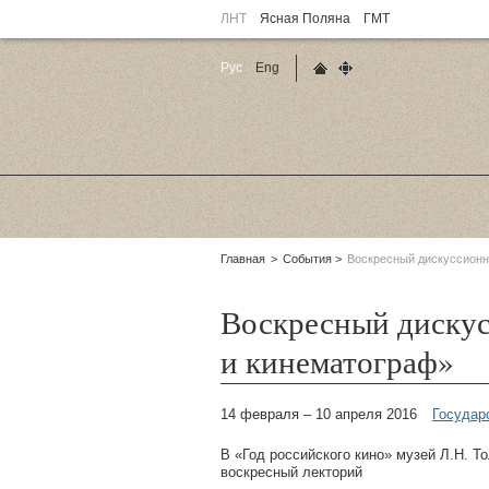
ЛНТ
Ясная Поляна
ГМТ
Рус
Eng
Главная страница
Карта сайта
Родительские
Главная
События
Воскресный дискуссионн
страницы:
Воскресный дискус
и кинематограф»
14 февраля – 10 апреля 2016
Государ
В «Год российского кино» музей Л.Н. Т
воскресный лекторий