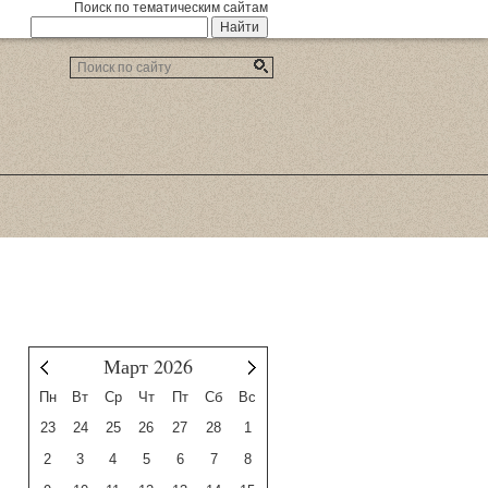
Поиск по тематическим сайтам
Март 2026
Февраль
Апрель
Пн
Вт
Ср
Чт
Пт
Сб
Вс
23
24
25
26
27
28
1
2
3
4
5
6
7
8