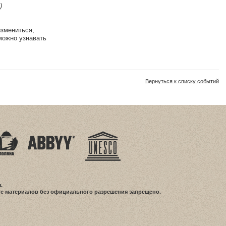
)
змениться,
можно узнавать
Вернуться к списку событий
.
е материалов без официального разрешения запрещено.