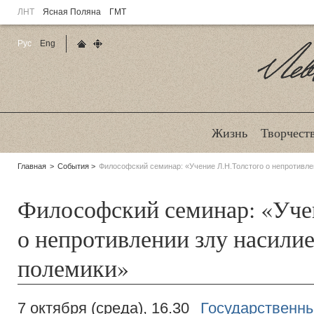
ЛНТ
Ясная Поляна
ГМТ
Рус
Eng
Главная страница
Карта сайта
Ле
Жизнь
Творчест
Родительские
Главная
События
Философский семинар: «Учение Л.Н.Толстого о непротивле
страницы:
Философский семинар: «Уче
о непротивлении злу насилие
полемики»
7 октября (среда), 16.30
Государственны