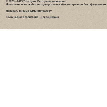
© 2026—2013 Tolstoy.ru. Все права защищены.
Использование любых находящихся на сайте материалов без официальног
Написать письмо администратору
Техническая реализация -
Элкос Дизайн