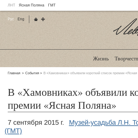
ЛНТ
Ясная Поляна
ГМТ
Рус
Eng
Главная страница
Карта сайта
Ле
Жизнь
Творчест
Родительские
Главная
События
В «Хамовниках» объявили короткий список премии «Ясная
страницы:
В «Хамовниках» объявили к
премии «Ясная Поляна»
7 сентября 2015 г.
Музей-усадьба Л.Н. Т
(ГМТ)