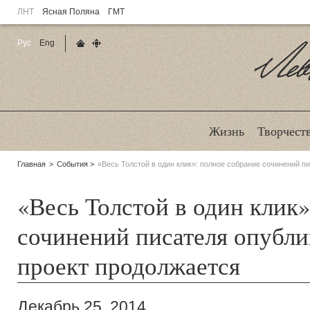
ЛНТ
Ясная Поляна
ГМТ
Рус
Eng
Главная страница
Карта сайта
Ле
Жизнь
Творчест
Родительские
Главная
События
«Весь Толстой в один клик»: полное собрание сочинений пи
страницы:
«Весь Толстой в один клик»
сочинений писателя опублик
проект продолжается
Декабрь 25, 2014