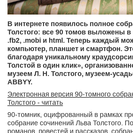
В интернете появилось полное собр
Толстого:
все 90 томов выложены в 
.fb2, .mobi и html.
Теперь каждый мож
компьютер, планшет и смартфон. Э
благодаря уникальному краудсорси
Толстой в один клик», организован
музеем Л. Н. Толстого, музеем-усад
ABBYY.
Электронная версия 90-томного собра
Толстого - читать
90-томник, оцифрованный в рамках пр
собрание сочинений Льва Толстого. П
романов, повестей и рассказов, собра