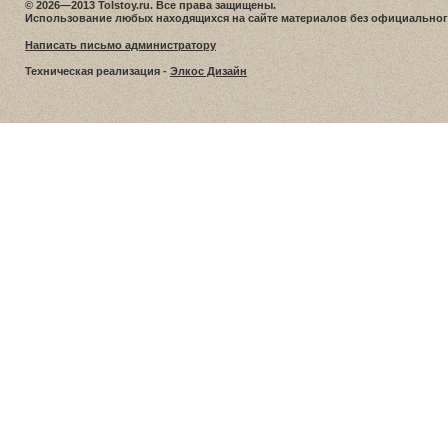
© 2026—2013 Tolstoy.ru. Все права защищены.
Использование любых находящихся на сайте материалов без официальног
Написать письмо администратору
Техническая реализация -
Элкос Дизайн