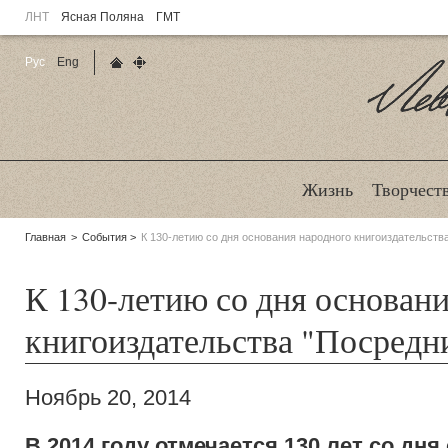
ЛНТ
Ясная Поляна
ГМТ
Рус
Eng
Главная страница
Карта сайта
Ле
Жизнь
Творчест
Родительские
Главная
События
К 130-летию со дня основания народного книгоиздательств
страницы:
К 130-летию со дня основан
книгоиздательства "Посредн
Ноябрь 20, 2014
В 2014 году отмечается 130 лет со дня