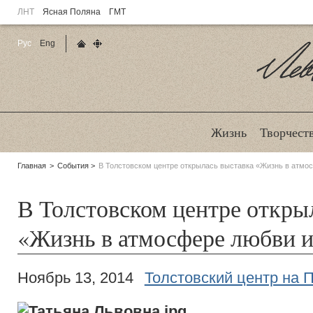
ЛНТ
Ясная Поляна
ГМТ
Рус
Eng
Главная страница
Карта сайта
Ле
Жизнь
Творчест
Родительские
Главная
События
В Толстовском центре открылась выставка «Жизнь в атмо
страницы:
В Толстовском центре откры
«Жизнь в атмосфере любви и
Ноябрь 13, 2014
Толстовский центр на 