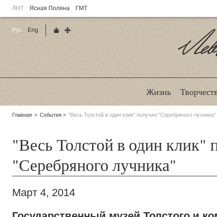
ЛНТ
Ясная Поляна
ГМТ
Рус
Eng
Главная страница
Карта сайта
Ле
Жизнь
Творчест
Родительские
Главная
События
"Весь Толстой в один клик" получил "Серебряного лучника"
страницы:
"Весь Толстой в один клик" 
"Серебряного лучника"
Март 4, 2014
Государственный музей Толстого и к