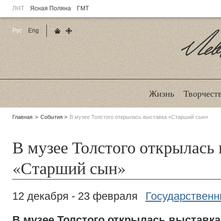
ЛНТ
Ясная Поляна
ГМТ
Рус
Eng
Главная страница
Карта сайта
Ле
Жизнь
Творчест
Родительские
Главная
События
В музее Толстого открылась выставка «Старший сын»
страницы:
В музее Толстого открылась
«Старший сын»
12 декабря - 23 февраля
Государственн
В музее Толстого открылась выставк