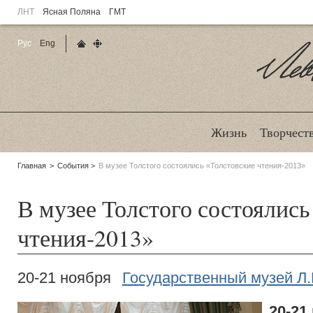
ЛНТ
Ясная Поляна
ГМТ
Рус
Eng
Главная страница
Карта сайта
Ле
Жизнь
Творчест
Родительские
Главная
События
В музее Толстого состоялись «Толстовские чтения-2013»
страницы:
В музее Толстого состоялись
чтения-2013»
20-21 ноября
Государственный музей Л.
20-21