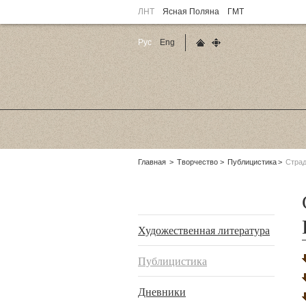
ЛНТ
Ясная Поляна
ГМТ
Рус
Eng
Главная страница
Карта сайта
Родительские
Главная
Творчество
Публицистика
Страд
страницы:
Подразделы
Художественная литература
Публицистика
Дневники