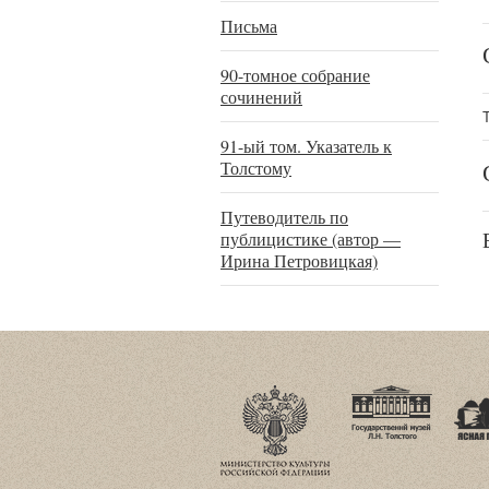
Письма
90-томное собрание
сочинений
91-ый том. Указатель к
Толстому
Путеводитель по
публицистике (автор —
Ирина Петровицкая)