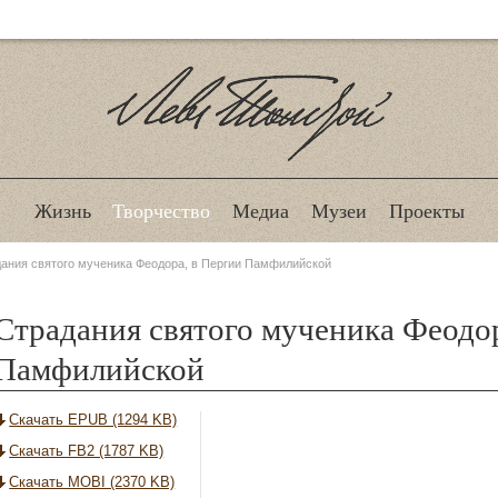
Лев Толстой
Жизнь
Творчество
Медиа
Музеи
Проекты
ания святого мученика Феодора, в Пергии Памфилийской
Страдания святого мученика Феодор
Памфилийской
Скачать EPUB (1294 KB)
Скачать FB2 (1787 KB)
Скачать MOBI (2370 KB)