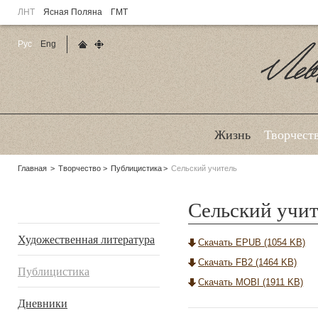
ЛНТ
Ясная Поляна
ГМТ
Рус
Eng
Главная страница
Карта сайта
Ле
Жизнь
Творчест
Родительские
Главная
Творчество
Публицистика
Сельский учитель
страницы:
Сельский учит
Подразделы
Художественная литература
Скачать EPUB (1054 KB)
Скачать FB2 (1464 KB)
Публицистика
Скачать MOBI (1911 KB)
Дневники