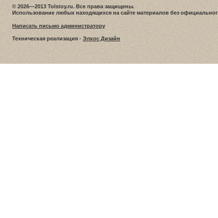
© 2026—2013 Tolstoy.ru. Все права защищены.
Использование любых находящихся на сайте материалов без официальног
Написать письмо администратору
Техническая реализация -
Элкос Дизайн