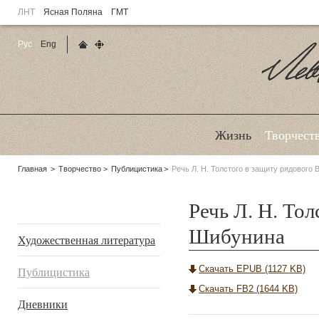
ЛНТ
Ясная Поляна
ГМТ
Рус
Eng
Главная страница
Карта сайта
Ле
Жизнь
Творчест
Родительские
Главная
Творчество
Публицистика
Речь Л. Н. Толстого в защиту рядового
страницы:
Речь Л. Н. То
Подразделы
Шибунина
Художественная литература
Скачать EPUB (1127 KB)
Публицистика
Скачать FB2 (1644 KB)
Дневники