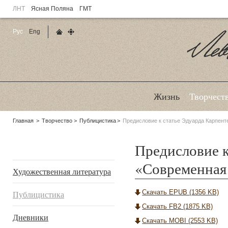
ЛНТ
Ясная Поляна
ГМТ
Рус
Eng
Главная страница
Карта сайта
Ле
Жизнь
Творчест
Родительские
Главная
Творчество
Публицистика
Предисловие к статье Эдуарда Карпент
страницы:
Предисловие к
Подразделы
«Современная
Художественная литература
Скачать EPUB (1356 KB)
Публицистика
Скачать FB2 (1875 KB)
Дневники
Скачать MOBI (2553 KB)