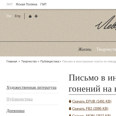
ЛНТ
Ясная Поляна
ГМТ
Рус
Eng
Главная страница
Карта сайта
Ле
Жизнь
Творчест
Родительские
Главная
Творчество
Публицистика
Письмо в иностранные газеты по поводу
страницы:
Письмо в и
Подразделы
гонений на 
Художественная литература
Публицистика
Скачать EPUB (1491 KB)
Скачать FB2 (2095 KB)
Дневники
Скачать MOBI (2827 KB)