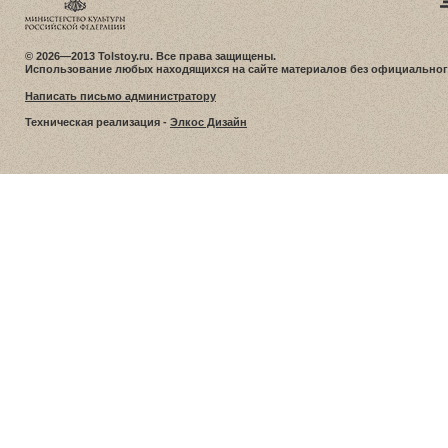
© 2026—2013 Tolstoy.ru. Все права защищены.
Использование любых находящихся на сайте материалов без официальног
Написать письмо администратору
Техническая реализация -
Элкос Дизайн