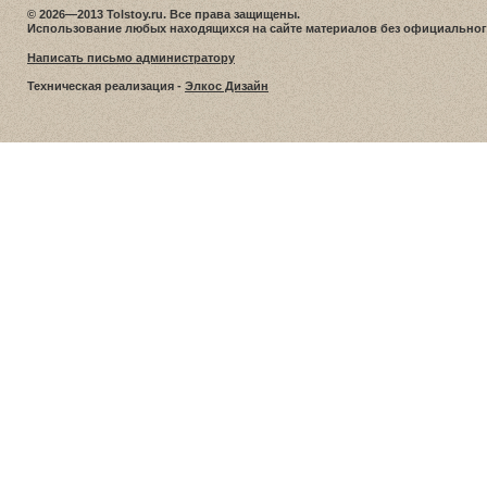
© 2026—2013 Tolstoy.ru. Все права защищены.
Использование любых находящихся на сайте материалов без официальног
Написать письмо администратору
Техническая реализация -
Элкос Дизайн