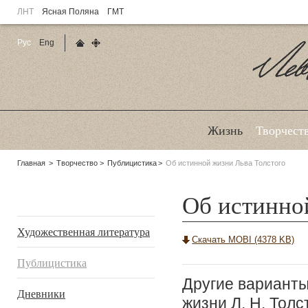
ЛНТ
Ясная Поляна
ГМТ
Рус
Eng
Главная страница
Карта сайта
Ле
Жизнь
Творчест
Родительские
Главная
Творчество
Публицистика
Об истинной жизни Льва Толстого
страницы:
Об истинно
Подразделы
Художественная литература
Скачать MOBI (4378 KB)
Публицистика
Другие варианты
Дневники
жизни Л. Н. Тол