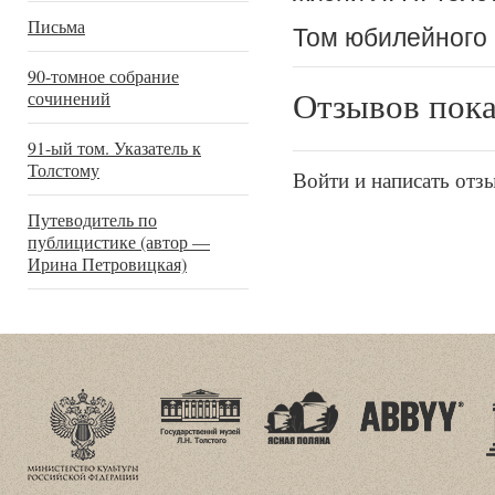
Письма
Том юбилейного 
90-томное собрание
Отзывов пока
сочинений
91-ый том. Указатель к
Толстому
Войти и написать отз
Путеводитель по
публицистике (автор —
Ирина Петровицкая)