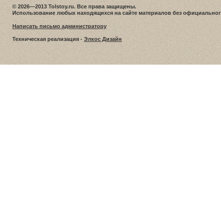
© 2026—2013 Tolstoy.ru. Все права защищены.
Использование любых находящихся на сайте материалов без официальног
Написать письмо администратору
Техническая реализация -
Элкос Дизайн