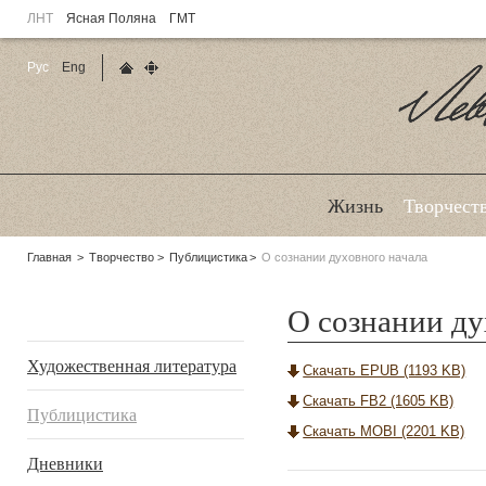
ЛНТ
Ясная Поляна
ГМТ
Рус
Eng
Главная страница
Карта сайта
Ле
Жизнь
Творчест
Родительские
Главная
Творчество
Публицистика
О сознании духовного начала
страницы:
О сознании ду
Подразделы
Художественная литература
Скачать EPUB (1193 KB)
Скачать FB2 (1605 KB)
Публицистика
Скачать MOBI (2201 KB)
Дневники