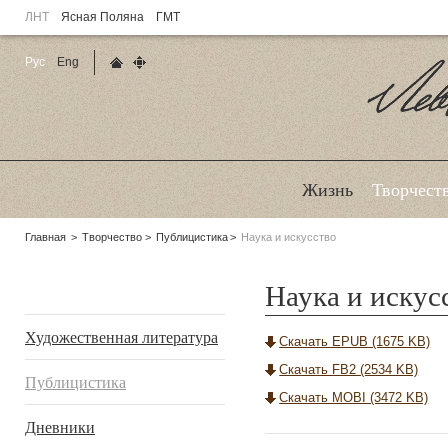
ЛНТ
Ясная Поляна
ГМТ
Рус
Eng
Главная страница
Карта сайта
Ле
Жизнь
Творчест
Родительские
Главная
Творчество
Публицистика
Наука и искусство
страницы:
Наука и искус
Подразделы
Художественная литература
Скачать EPUB (1675 KB)
Скачать FB2 (2534 KB)
Публицистика
Скачать MOBI (3472 KB)
Дневники