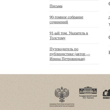
Письма
90-томное собрание
сочинений
91-ый том. Указатель к
Толстому
Путеводитель по
публицистике (автор —
Ирина Петровицкая)