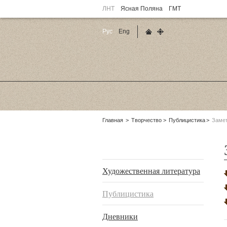
ЛНТ
Ясная Поляна
ГМТ
Рус
Eng
Главная страница
Карта сайта
Родительские
Главная
Творчество
Публицистика
Замет
страницы:
Подразделы
Художественная литература
Публицистика
Дневники