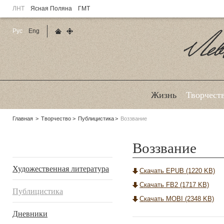
ЛНТ
Ясная Поляна
ГМТ
Рус
Eng
Главная страница
Карта сайта
Ле
Жизнь
Творчест
Родительские
Главная
Творчество
Публицистика
Воззвание
страницы:
Воззвание
Подразделы
Художественная литература
Скачать EPUB (1220 KB)
Скачать FB2 (1717 KB)
Публицистика
Скачать MOBI (2348 KB)
Дневники