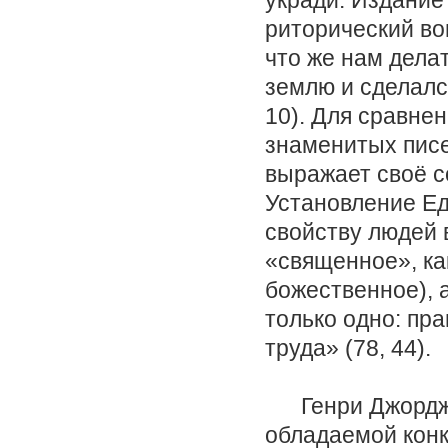
риторический воп
что же нам дела
землю и сделалс
10). Для сравне
знаменитых писем
выражает своё с
Установление Е
свойству людей 
«священное», ка
божественное), 
только одно: пр
труда» (78, 44).
Генри Джордж п
обладаемой конк