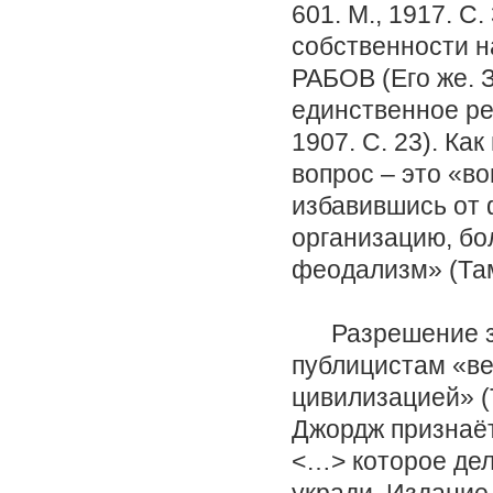
601. М., 1917. С
собственности н
РАБОВ (Его же. 
единственное ре
1907. С. 23). Ка
вопрос – это «в
избавившись от
организацию, бо
феодализм» (Там 
Разрешение зем
публицистам «ве
цивилизацией» (Т
Джордж признаё
<…> которое дела
укради. Издание 