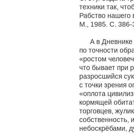
техники так, что
Рабство нашего в
М., 1985. С. 386-
А в Дневнике Т
по точности обр
«ростом человеч
что бывает при 
разросшийся сук 
с точки зрения 
«оплота цивили
кормящей обитат
торговцев, жулик
собственность, 
небоскрёбами, д