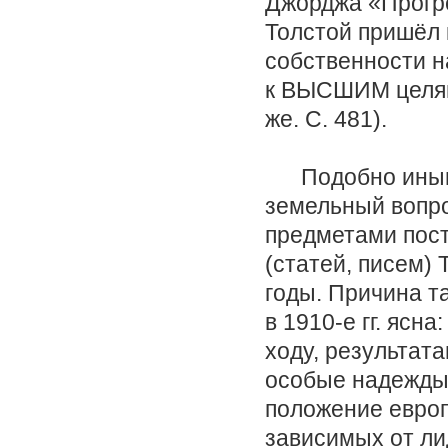
Джорджа «Прогр
Толстой пришёл 
собственности н
к ВЫСШИМ целям
же. С. 481).
Подобно иным т
земельный вопро
предметами пос
(статей, писем) 
годы. Причина т
в 1910-е гг. ясн
ходу, результат
особые надежды.
положение европ
зависимых от ли