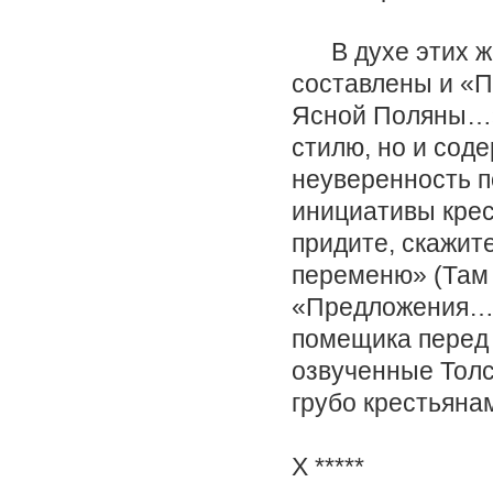
В духе этих же
составлены и «
Ясной Поляны…»
стилю, но и сод
неуверенность п
инициативы кре
придите, скажит
переменю» (Там ж
«Предложения…»
помещика перед 
озвученные Толс
грубо крестьяна
X *****