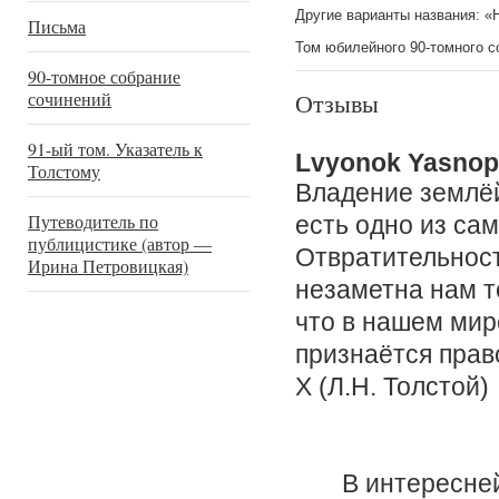
Другие варианты названия: «
Письма
Том юбилейного 90-томного с
90-томное собрание
Отзывы
сочинений
91-ый том. Указатель к
Lvyonok Yasnop
Толстому
Владение землёй
Путеводитель по
есть одно из са
публицистике (автор —
Отвратительност
Ирина Петровицкая)
незаметна нам т
что в нашем мир
признаётся прав
X (Л.Н. Толстой)
В интереснейше