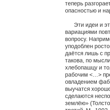
теперь разгорае
опасностью и нар
Эти идеи и эти
вариациями повт
вопросу. Наприм
уподоблен рост
даётся лишь с п
такова, по мысл
хлебопашцу и то
рабочим <…> пре
овладением фабр
выучатся хорошо
сделаются неспо
землёю» (Толсто