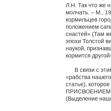
Л.Н. Так что же н
молчать. – М., 1
кормильцев горо
положением сапо
снастей» (Там ж
эпохи Толстой в
наукой, признав
кормится другой»
В связи с этим 
«рабства нашего
статье), которо
ПРИСВОЕНИЕМ ЗЕ
(Выделение наше.