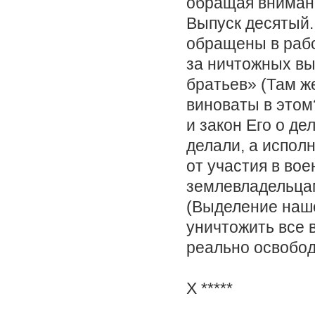
обращая внимани
Выпуск десятый.
обращены в рабст
за ничтожных вы
братьев» (Там ж
виноваты в этом
и закон Его о де
делали, а исп
от участия в вое
землевладельцам
(Выделение наше.
уничтожить все 
реально освобод
X *****