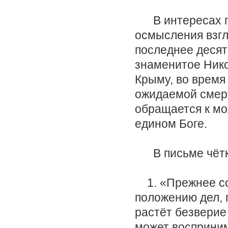
В интересах по
осмысления взгл
последнее десят
знаменитое Никол
Крыму, во время
ожидаемой смерт
обращается к мо
едином Боге.
В письме чётко
1. «Прежнее со
положению дел, 
растёт безверие
может восприним