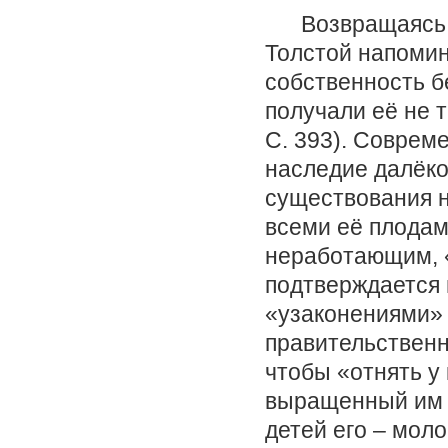
Возвращаясь к и
Толстой напомин
собственность б
получали её не т
С. 393). Соврем
наследие далёко
существования н
всеми её плодам
неработающим, 
подтверждается 
«узаконениями» (
правительственн
чтобы «отнять у
выращенный им у
детей его – моло