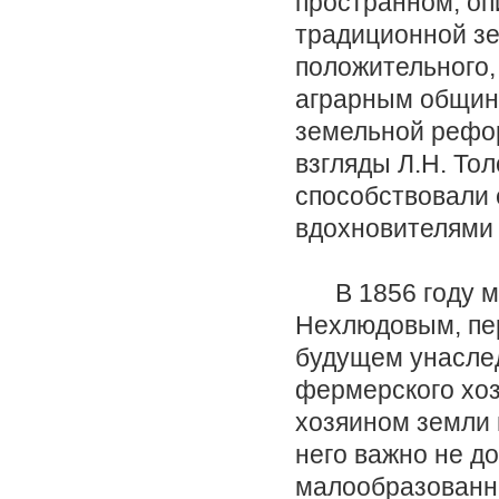
пространном, оп
традиционной зе
положительного,
аграрным общин
земельной рефор
взгляды Л.Н. То
способствовали 
вдохновителями
В 1856 году мо
Нехлюдовым, пе
будущем унаслед
фермерского хоз
хозяином земли 
него важно не д
малообразованны