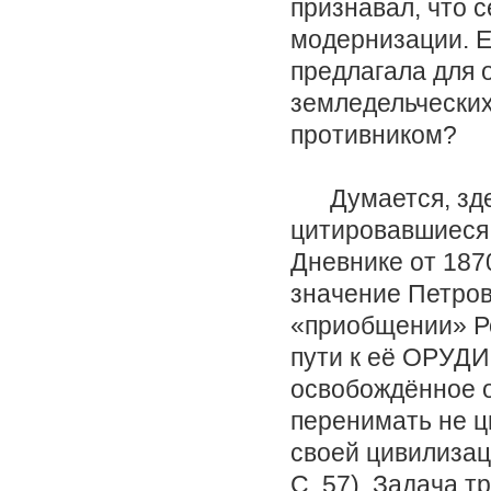
признавал, что 
модернизации. Е
предлагала для 
земледельческих
противником?
Думается, здес
цитировавшиеся 
Дневнике от 187
значение Петров
«приобщении» Ро
пути к её ОРУДИ
освобождённое о
перенимать не ц
своей цивилизаци
С. 57). Задача 