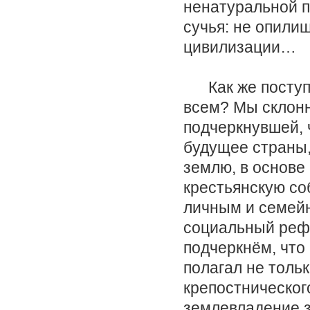
ненатуральной п
сучья: не опилиш
цивилизации…
Как же поступит
всем? Мы склонн
подчеркнувшей, 
будущее страны
землю, в основе
крестьянскую со
личным и семейн
социальный рефо
подчеркнём, что
полагал не толь
крепостническог
землевладение з