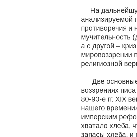
На дальнейшую 
анализируемой п
противоречия и 
мучительность (
а с другой – кри
мировоззрении п
религиозной вер
Две основные р
воззрениях писа
80-90-е гг. XIX 
нашего времени»
имперским рефор
хватало хлеба, 
запасы хлеба, и