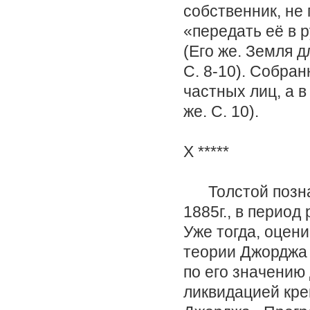
собственник, не
«передать её в 
(Его же. Земля д
С. 8-10). Собран
частных лиц, а 
же. С. 10).
X *****
Толстой познак
1885г., в период
Уже тогда, оцен
теории Джорджа 
по его значению 
ликвидацией кре