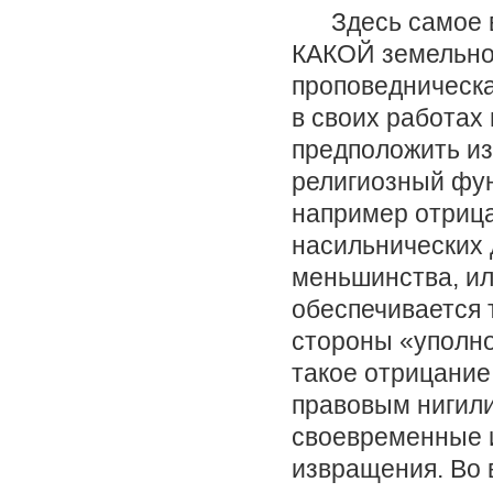
Здесь самое вр
КАКОЙ земельно
проповедническа
в своих работах
предположить и
религиозный фу
например отрица
насильнических 
меньшинства, ил
обеспечивается 
стороны «уполно
такое отрицание
правовым нигили
своевременные и
извращения. Во 