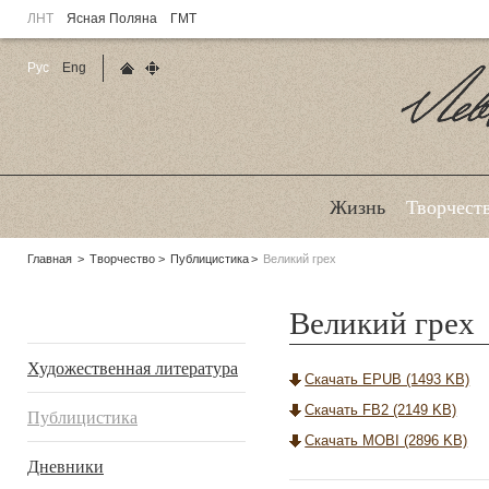
ЛНТ
Ясная Поляна
ГМТ
Рус
Eng
Главная страница
Карта сайта
Ле
Жизнь
Творчест
Родительские
Главная
Творчество
Публицистика
Великий грех
страницы:
Великий грех
Подразделы
Художественная литература
Скачать EPUB (1493 KB)
Скачать FB2 (2149 KB)
Публицистика
Скачать MOBI (2896 KB)
Дневники