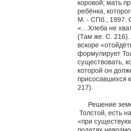
коровой; мать п
ребёнка, которог
М. - СПб., 1997.
«…Хлеба не хвата
(Там же. С. 216)
вскоре «отойдёть
формулирует То
существовать, к
которой он долж
присосавшихся к
217).
Решение земель
Толстой, есть н
«при существую
податях невозмо