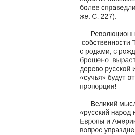
более справедли
же. С. 227).
Революционное
собственности Т
с родами, с рож
брошено, выраст
дерево русской 
«сучья» будут о
пропорции!
Великий мыслит
«русский народ 
Европы и Америк
вопрос упраздне