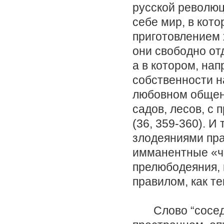
русской революц
себе мир, в кото
приготовлением 
они свободно от
а в котором, на
собственности н
любовном общен
садов, лесов, 
(36, 359-360). И
злодеяниями пра
имманентные «ч
прелюбодеяния, 
правилом, как те
Слово “соседи”