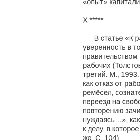
«опыт» капитали
X *****
В статье «К ра
уверенность в т
правительством 
рабочих (Толстов
третий. М., 199
как отказ от ра
ремёсел, сознат
переезд на своб
повторению зач
нуждаясь…», как
к делу, в котор
же. С. 104).