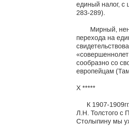
единый налог, с 
283-289).
Мирный, ненас
перехода на еди
свидетельствовал
«совершеннолети
сообразно со св
европейцам (Там 
X *****
К 1907-1909гг.
Л.Н. Толстого с 
Столыпину мы у