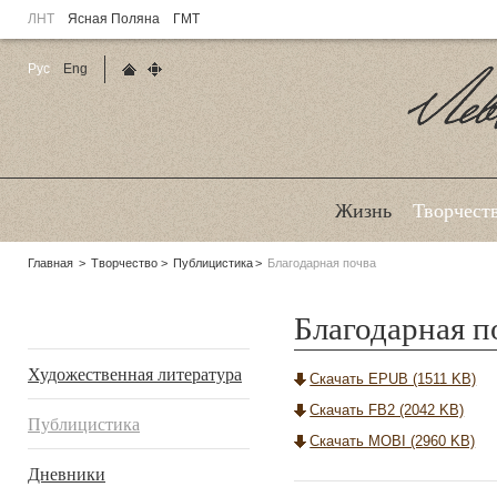
ЛНТ
Ясная Поляна
ГМТ
Рус
Eng
Главная страница
Карта сайта
Ле
Жизнь
Творчест
Родительские
Главная
Творчество
Публицистика
Благодарная почва
страницы:
Благодарная п
Подразделы
Художественная литература
Скачать EPUB (1511 KB)
Скачать FB2 (2042 KB)
Публицистика
Скачать MOBI (2960 KB)
Дневники