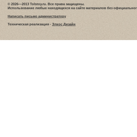
© 2026—2013 Tolstoy.ru. Все права защищены.
Использование любых находящихся на сайте материалов без официальног
Написать письмо администратору
Техническая реализация -
Элкос Дизайн