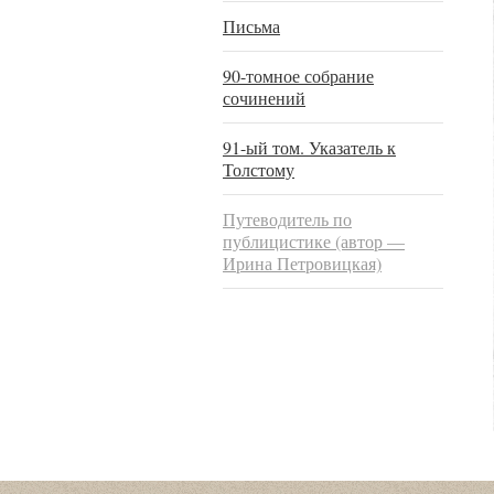
Письма
90-томное собрание
сочинений
91-ый том. Указатель к
Толстому
Путеводитель по
публицистике (автор —
Ирина Петровицкая)