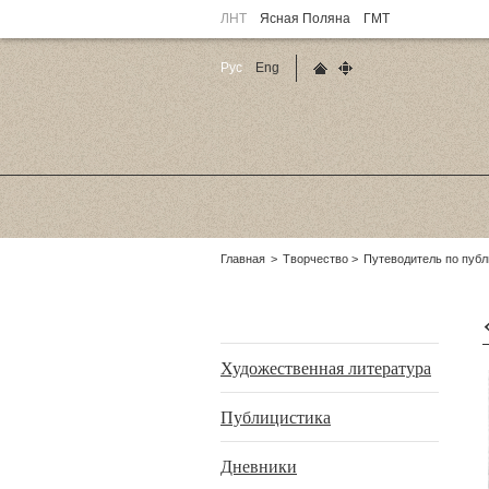
ЛНТ
Ясная Поляна
ГМТ
Рус
Eng
Главная страница
Карта сайта
Родительские
Главная
Творчество
Путеводитель по пуб
страницы:
Подразделы
Художественная литература
Публицистика
Дневники