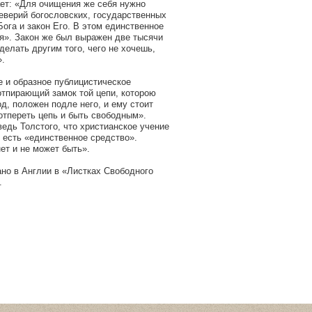
ет: «Для очищения же себя нужно
еверий богословских, государственных
Бога и закон Его. В этом единственное
я». Закон же был выражен две тысячи
 делать другим того, чего не хочешь,
».
е и образное публицистическое
отпирающий замок той цепи, которою
д, положен подле него, и ему стоит
 отпереть цепь и быть свободным».
ведь Толстого, что христианское учение
 есть «единственное средство».
ет и не может быть».
но в Англии в «Листках Свободного
.