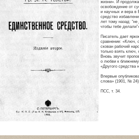
жизни». И продолжа
освобождение от су
и научных и вера в 
средство избавлени
лет тому назад: “не
чтобы тебе делали”
Писатель дает ярко
сравнение: «Ключ, 
скован рабочий наро
только взять ключ,
Вновь звучит пропо
о любви к ближнему
«Другого средства н
Впервые опубликова
слова» (1901, № 24)
ПСС, т. 34.