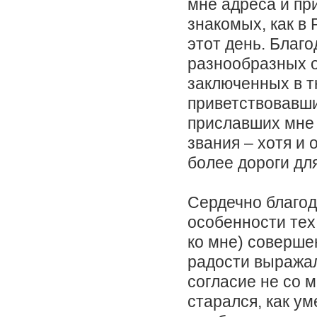
мне адреса и пр
знакомых, как в 
этот день. Благ
разнообразных 
заключенных в т
приветствовавши
приславших мне 
звания – хотя и 
более дороги дл
Сердечно благод
особенности тех
ко мне) соверше
радости выражал
согласие не со 
старался, как ум