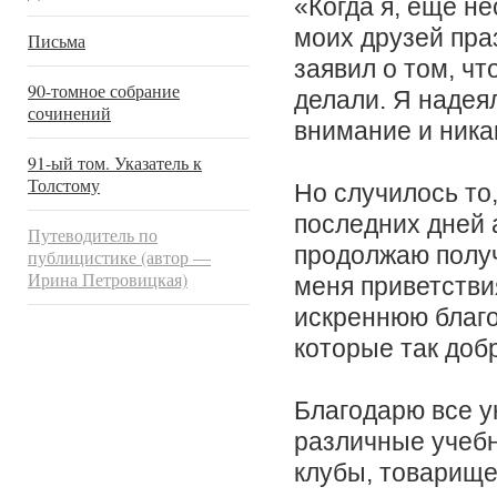
«Когда я, еще н
моих друзей пра
Письма
заявил о том, чт
90-томное собрание
делали. Я надеял
сочинений
внимание и ника
91-ый том. Указатель к
Толстому
Но случилось то,
последних дней 
Путеводитель по
продолжаю получ
публицистике (автор —
Ирина Петровицкая)
меня приветстви
искреннюю благо
которые так доб
Благодарю все у
различные учебн
клубы, товарище