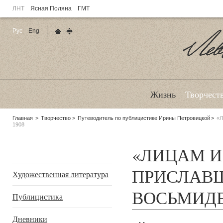
ЛНТ
Ясная Поляна
ГМТ
Рус
Eng
Главная страница
Карта сайта
Ле
Жизнь
Творчест
Родительские
Главная
Творчество
Путеводитель по публицистике Ирины Петровицкой
«
1908
страницы:
«ЛИЦАМ И
Подразделы
ПРИСЛАВШ
Художественная литература
ВОСЬМИДЕ
Публицистика
Дневники