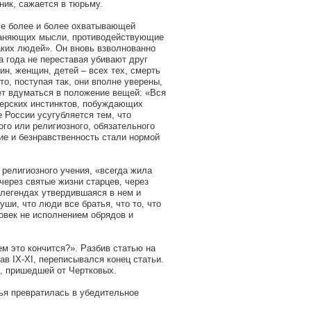
ник, сажается в тюрьму.
все более и более охватывающей
раняющих мысли, противодействующие
таких людей». Он вновь взволнованно
а года не переставая убивают друг
ин, женщин, детей – всех тех, смерть
то, поступая так, они вполне уверены,
ает вдуматься в положение вещей: «Вся
верских инстинктов, побуждающих
России усугубляется тем, что
го или религиозного, обязательного
рие и безнравственность стали нормой
 религиозного учения, «всегда жила
через святые жизни старцев, через
 легендах утвердившаяся в нем и
ши, что люди все братья, что то, что
овек не исполнением обрядов и
ем это кончится?». Разбив статью на
в IX-XI, переписывался конец статьи.
, пришедшей от Чертковых.
тья превратилась в убедительное