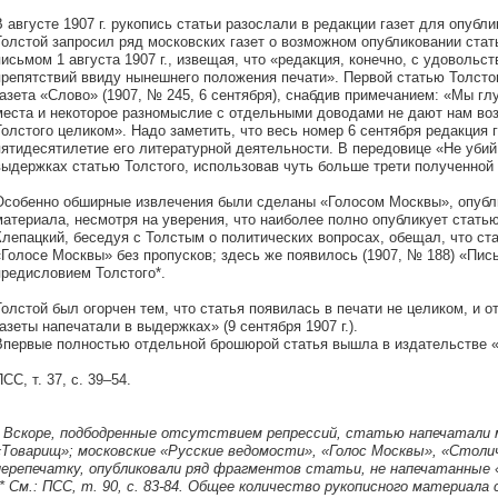
В августе 1907 г. рукопись статьи разослали в редакции газет для опубл
Толстой запросил ряд московских газет о возможном опубликовании стат
письмом 1 августа 1907 г., извещая, что «редакция, конечно, с удовольст
препятствий ввиду нынешнего положения печати». Первой статью Толстог
газета «Слово» (1907, № 245, 6 сентября), снабдив примечанием: «Мы гл
места и некоторое разномыслие с отдельными доводами не дают нам во
Толстого целиком». Надо заметить, что весь номер 6 сентября редакция 
пятидесятилетие его литературной деятельности. В передовице «Не убий 
выдержках статью Толстого, использовав чуть больше трети полученной 
Особенно обширные извлечения были сделаны «Голосом Москвы», опубл
материала, несмотря на уверения, что наиболее полно опубликует статью
Клепацкий, беседуя с Толстым о политических вопросах, обещал, что ста
«Голосе Москвы» без пропусков; здесь же появилось (1907, № 188) «Пись
предисловием Толстого*.
Толстой был огорчен тем, что статья появилась в печати не целиком, и 
газеты напечатали в выдержках» (9 сентября 1907 г.).
Впервые полностью отдельной брошюрой статья вышла в издательстве «П
СС, т. 37, с. 39–54.
* Вскоре, подбодренные отсутствием репрессий, статью напечатали м
«Товарищ»; московские «Русские ведомости», «Голос Москвы», «Столич
перепечатку, опубликовали ряд фрагментов статьи, не напечатанные 
** См.: ПСС, т. 90, с. 83-84. Общее количество рукописного материала