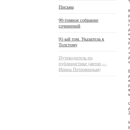
Письма
90-томное собрание
сочинений
91-ый том. Указатель к
Толстому
Путеводитель по
публицистике (автор —
Ирина Петровицкая)