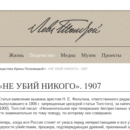
Лев Толстой
Жизнь
Творчество
Медиа
Музеи
Проекты
лицистике Ирины Петровицкой
«НЕ УБИЙ НИКОГО». 1907
«НЕ УБИЙ НИКОГО». 1907
Статья-заявление вызвана арестом Н. Е. Фельтена, ответственного реда
(выпускавшего в 1906 г. запрещенные цензурой статьи Толстого), за напе
(1900). Толстой писал: «Незначительное при теперешних беспрестанных з
это знаменательно по тому поводу, по которому оно совершено.
Теперь, когда вся Россия стонет от ужаса перед неперестающими и все
дерзости убийствами, брошюра, подтверждающая древний, признанный за