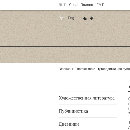
ЛНТ
Ясная Поляна
ГМТ
Рус
Eng
Главная страница
Карта сайта
Родительские
Главная
Творчество
Путеводитель по пуб
страницы:
Подразделы
Художественная литература
Публицистика
Дневники