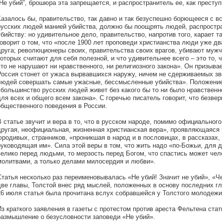
“Не убий”, брошюра эта запрещается, и распространитель ее, как преступ
Казалось бы, правительство, так давно и так безуспешно борющееся с 
русских людей манией убийства, должно бы поощрять людей, распрост
убийству: но удивительное дело, правительство, напротив того, карает 
говорит о том, что «после 1900 лет проповеди христианства люди уже дв
друга; революционеры своих, правительства своих врагов, убивают мужч
которых считают для себя полезной, и что удивительнее всего – это то, ч
что не нарушают ни нравственного, ни религиозного закона». Он призыв
Россия стонет от ужаса вырвавшихся наружу, ничем не сдерживаемых з
людей совершать самые ужасные, бессмысленные убийства». Положение 
«большинство русских людей живет без какого бы то ни было нравственно
для всех и общего всем закона». С горечью писатель говорит, что безве
общественного поведения в России.
В статье звучит и вера в то, что в русском народе, помимо официального
другая, неофициальная, жизненная христианская вера», проявляющаяся 
юродивых, странников, «проникшая в народ и в пословицах, в рассказах,
руководящая им». Сила этой веры в том, что жить надо «по-Божьи, для ду
велико перед людьми, то мерзость перед Богом, что спастись может чел
молитвами, а только делами милосердия и любви».
Статья несколько раз переименовывалась «Не убий! Значит не убий», «Ч
две главы, Толстой внес ряд мыслей, положенных в основу последних гла
26 июля статья была прочитана вслух собравшейся у Толстого молодежи
Из краткого заявления в газеты с протестом против ареста Фельтена ста
размышление о безусловности заповеди «Не убий».