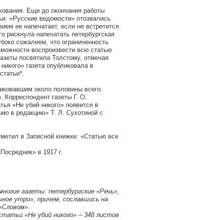
икования. Еще до окончания работы
ьи. «Русские ведомости» отозвались
вием ее напечатает, если не встретится
о рискнула напечатать петербургская
убоко сожалеем, что ограниченность
зможности воспроизвести всю статью
газеты посвятила Толстому, отмечая
никого» газета опубликовала в
статьи*.
иковавшим около половины всего
. Корреспондент газеты Г. О.
тья «Не убий никого» появится в
мо в редакцию» Т. Л. Сухотиной с
отметил в Записной книжке: «Статью все
осредник» в 1917 г.
ногие газеты: петербургские «Речь»,
ное утро», причем, сославшись на
«Словом».
 статьи «Не убий никого» – 348 листов