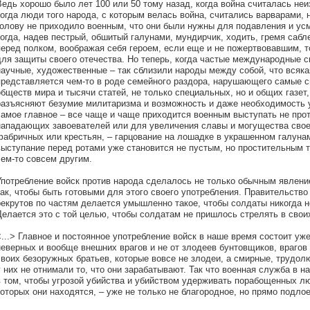
Ведь хорошо было лет 100 или 50 тому назад, когда война считалась не
когда люди того народа, с которым велась война, считались варварами, 
голову не приходило военным, что они были нужны для подавления и ус
тогда, надев пестрый, обшитый галунами, мундирчик, ходить, гремя сабл
перед полком, воображая себя героем, если еще и не пожертвовавшим, т
для защиты своего отечества. Но теперь, когда частые международные 
научные, художественные – так сблизили народы между собой, что всяк
представляется чем-то в роде семейного раздора, нарушающего самые с
обществ мира и тысячи статей, не только специальных, но и общих газет,
разъясняют безумие милитаризма и возможность и даже необходимость ун
самое главное – все чаще и чаще приходится военным выступать не про
нападающих завоевателей или для увеличения славы и могущества своег
фабричных или крестьян, – гарцование на лошадке в украшенном галуна
выступание перед ротами уже становится не пустым, но простительным т
чем-то совсем другим.
Употребление войск против народа сделалось не только обычным явлен
так, чтобы быть готовыми для этого своего употребления. Правительство
рекрутов по частям делается умышленно такое, чтобы солдаты никогда не 
Делается это с той целью, чтобы солдатам не пришлось стрелять в свои
<...> Главное и постоянное употребление войск в наше время состоит уж
неверных и вообще внешних врагов и не от злодеев бунтовщиков, врагов 
своих безоружных братьев, которые вовсе не злодеи, а смирные, трудо
у них не отнимали то, что они зарабатывают. Так что военная служба в н
в том, чтобы угрозой убийства и убийством удерживать порабощенных л
которых они находятся, – уже не только не благородное, но прямо подло