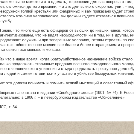
Если же вы не можете и это сделать, то решение для вас вопроса о том
нет, отложится до того времени, – а это для всякого скоро наступит, – ко
безоружной толпой крестьян или фабричных и вам приказано будет стреля
осталось что-либо человеческое, вы должны будете отказаться повинова
службу.
Я знаю, что много еще есть офицеров от высших до низших чинов, котор
загипнотизированы, что не видят необходимости ни в том, ни в другом, н
продолжают служить и при теперешних условиях, готовы стрелять по сво
счастью, общественное мнение все более и более отвращением и презрен
становится все меньше и меньше.
Так что в наше время, когда братоубийственное назначение войска стал
только продолжать старинные предания военного самодовольного молоде
своего человеческого унижения и стыда продолжать преступное дело об
им людей и самим готовиться к участию в убийстве безоружных жителей
Вот это должен понимать и помнить всякий мыслящий и совестливый оф
Впервые напечатана в издании «Свободного слова» (1901, № 74). В Росс
нелегально; в 1906 г. – в петербургском издательстве «Обновление».
СС, т. 34.