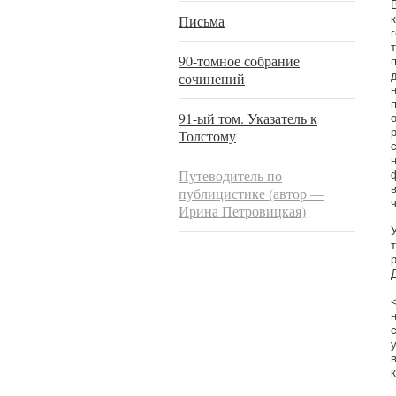
Письма
90-томное собрание
сочинений
91-ый том. Указатель к
Толстому
Путеводитель по
публицистике (автор —
Ирина Петровицкая)