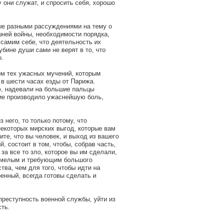
 они служат, и спросить себя, хорошо
рые разными рассуждениями на тему о
шней войны, необходимости порядка,
 самим себе, что деятельность их
убине души сами не верят в то, что
о.
м тех ужасных мучений, которым
 в шести часах езды от Парижа.
ю, надевали на большие пальцы
ение производило ужаснейшую боль,
 него, то только потому, что
некоторых мирских выгод, которые вам
ите, что вы человек, и выход из вашего
, состоит в том, чтобы, собрав часть,
за все то зло, которое вы им сделали,
 смелым и требующим большого
тва, чем для того, чтобы идти на
оенный, всегда готовы сделать и
 преступность военной службы, уйти из
сть.