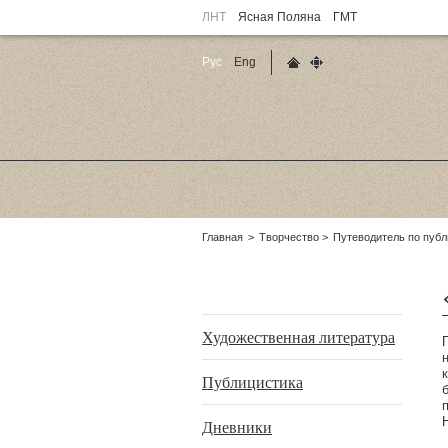
ЛНТ
Ясная Поляна
ГМТ
Рус
Eng
Главная страница
Карта сайта
Родительские
Главная
Творчество
Путеводитель по пуб
страницы:
Подразделы
Художественная литература
Публицистика
Дневники