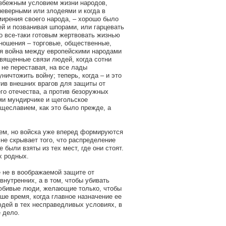
избежным условием жизни народов,
неверными или злодеями и когда в
мирения своего народа, – хорошо было
ей и позванивая шпорами, или гарцевать
о все-таки готовым жертвовать жизнью
сношения – торговые, общественные,
ая война между европейскими народами
вященные связи людей, когда сотни
 не переставая, на все лады
ичтожить войну; теперь, когда – и это
тив внешних врагов для защиты от
о отечества, а против безоружных
ми мундирчике и щегольское
щеславием, как это было прежде, а
ием, но войска уже вперед формируются
 не скрывает того, что распределение
были взяты из тех мест, где они стоят.
х родных.
е не в воображаемой защите от
внутренних, а в том, чтобы убивать
любивые люди, желающие только, чтобы
аше время, когда главное назначение ее
юдей в тех несправедливых условиях, в
е дело.