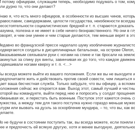
И потому офицерам, служащим теперь, необходимо подумать о том, кому
или дурно то, что они делают?
Знаю я, что есть много офицеров, в особенности из высших чинов, кото
православии, самодержавии, целости государства, неизбежности всегда
несостоятельности социалистических бредней и т. п. стараются доказать
разумна, полезна и не имеет в себе ничего безнравственного. Но они в гл
говорят, и чем они умнее и чем старше делаются, тем меньше верят в эт
Недавно во французской прессе наделало шуму изобличение журналисто
подвергаются солдаты в дисциплинарных батальонах, на острове Oleron,
Наказываемым связывали руки с ногами на спине и так бросали на земл
закинутых за спину рук винты, завинчивая их до того, что каждое движ
подвешивали ногами кверху и т. п. <...>
Вы всегда можете выйти из вашего положения. Если же вы не выходите из
предпочитаете жить и действовать против своей совести, чем лишиться 
дает ваша бесчестная служба. Только забудьте, что вы офицер, а вспомн
положения сейчас же откроется вам. Выход этот, самый лучший и честный
которой вы командуете, выйти перед нею и попросить у солдат прощения 
обманывая их, и перестать быть военным. Поступок этот кажется очень
мужества, а между тем для такого поступка нужно гораздо меньше мужес
штурм или вызвать на дуэль за оскорбление мундира, – то, что вы, как в
делаете.
Но не будучи в состоянии поступить так, вы всегда можете, если поняли
нее и предпочесть ей всякую другую, хотя и менее выгодную, деятельно