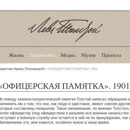
Лев Толстой
Жизнь
Творчество
Медиа
Музеи
Проекты
лицистике Ирины Петровицкой
«ОФИЦЕРСКАЯ ПАМЯТКА». 1901
«ОФИЦЕРСКАЯ ПАМЯТКА». 1901
По поводу казенно-патриотической памятки Толстой написал обращение к
напомнить им о том, что они, как люди и христиане, имеют совсем другие
которые составлены генералом. Такое напоминание, по мнению Толстого
более офицерству (под офицерством я разумею все военное начальство о
поступает в военную службу или остается в ней не по принуждению, как 
Напоминание это, мне кажется, особенно нужно в наше время.