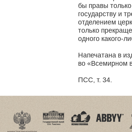
бы правы только 
государству и т
отделением церкв
только прекращен
одного какого-л
Напечатана в изд
во «Всемирном ве
ПСС, т. 34.