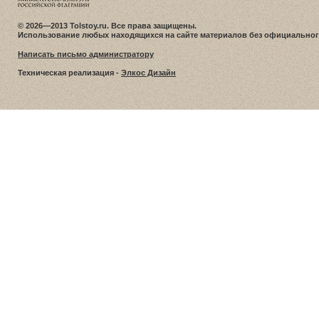
© 2026—2013 Tolstoy.ru. Все права защищены.
Использование любых находящихся на сайте материалов без официальног
Написать письмо администратору
Техническая реализация -
Элкос Дизайн