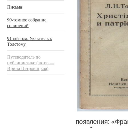
Письма
90-томное собрание
сочинений
91-ый том. Указатель к
Толстому
Путеводитель по
публицистике (автор —
Ирина Петровицкая)
появления: «Фра