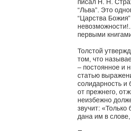
писал Н. Н. Стра
“Льва”. Это одно
“Царства Божия”,
невозможности!..
первыми книгами 
Толстой утвержд
том, что называ
– постоянное и 
статью выражени
солидарность и 
от прежнего, от
неизбежно долже
звучит: «Только
дана им в слове,