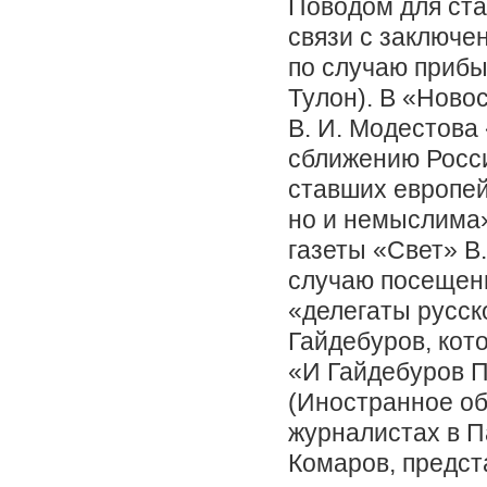
Поводом для ста
связи с заключе
по случаю прибыт
Тулон). В «Новос
В. И. Модестова
сближению Росси
ставших европей
но и немыслима»
газеты «Свет» В
случаю посещени
«делегаты русск
Гайдебуров, кот
«И Гайдебуров П
(Иностранное обо
журналистах в 
Комаров, предст