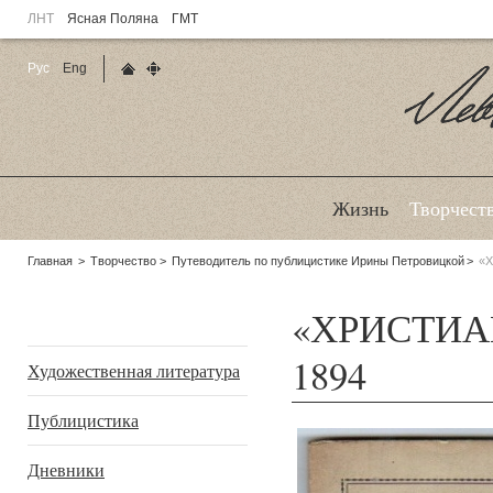
ЛНТ
Ясная Поляна
ГМТ
Рус
Eng
Главная страница
Карта сайта
Ле
Жизнь
Творчест
Родительские
Главная
Творчество
Путеводитель по публицистике Ирины Петровицкой
«
страницы:
«ХРИСТИАН
Подразделы
1894
Художественная литература
Публицистика
Дневники