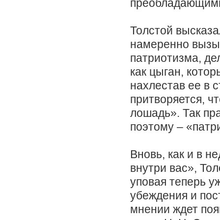
преобладающими
Толстой высказа
намеренно вызы
патриотизма, де
как цыган, котор
нахлестав ее в с
притворяется, ч
лошадь». Так пр
поэтому – «патр
Вновь, как и в 
внутри вас», То
уповая теперь у
убеждения и пос
мнении ждет поя