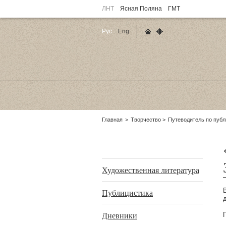
ЛНТ
Ясная Поляна
ГМТ
Рус
Eng
Главная страница
Карта сайта
Родительские
Главная
Творчество
Путеводитель по пуб
страницы:
Подразделы
Художественная литература
Публицистика
Дневники