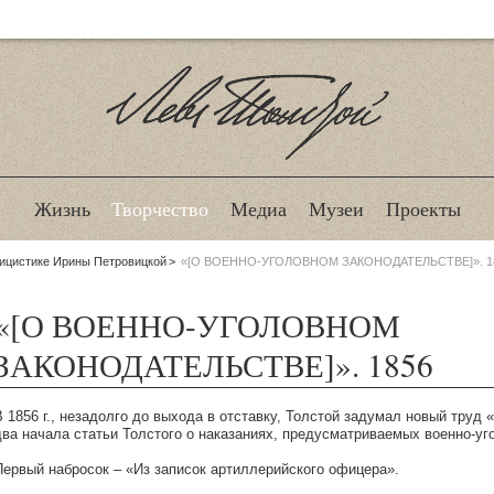
Лев Толстой
Жизнь
Творчество
Медиа
Музеи
Проекты
лицистике Ирины Петровицкой
«[О ВОЕННО-УГОЛОВНОМ ЗАКОНОДАТЕЛЬСТВЕ]». 1
«[О ВОЕННО-УГОЛОВНОМ
ЗАКОНОДАТЕЛЬСТВЕ]». 1856
В 1856 г., незадолго до выхода в отставку, Толстой задумал новый труд
два начала статьи Толстого о наказаниях, предусматриваемых военно-у
Первый набросок – «Из записок артиллерийского офицера».