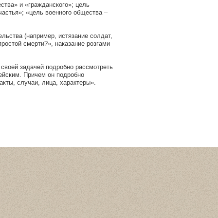
ства» и «гражданского»; цель
частья»; «цель военного общества –
ельства (например, истязание солдат,
простой смерти?», наказание розгами
 своей задачей подробно рассмотреть
ейским. Причем он подробно
кты, случаи, лица, характеры».
Статистика