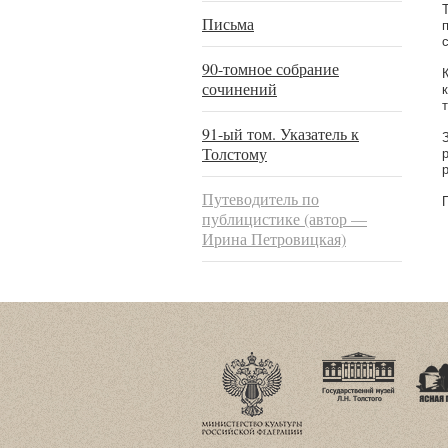
Письма
90-томное собрание
сочинений
91-ый том. Указатель к
Толстому
Путеводитель по
П
публицистике (автор —
Ирина Петровицкая)