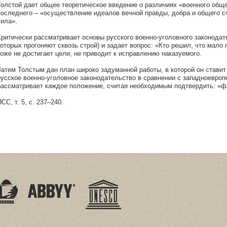
Толстой дает общее теоретическое введение о различиях «военного обще
последнего – «осуществление идеалов вечной правды, добра и общего с
сила».
Критически рассматривает основы русского военно-уголовного законодат
которых прогоняют сквозь строй) и задает вопрос: «Кто решил, что мало 
тоже не достигает цели, не приводит к исправлению наказуемого.
Затем Толстым дан план широко задуманной работы, в которой он ставит
русское военно-уголовное законодательство в сравнении с западноевроп
рассматривает каждое положение, считая необходимым подтвердить: «фа
СС, т. 5, с. 237–240.