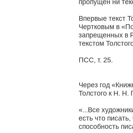
пропущен ни текс
Впервые текст То
Чертковым в «По
запрещенных в Р
текстом Толстог
ПСС, т. 25.
Через год «Книж
Толстого к Н. Н. 
«...Все художни
есть что писать,
способность писа