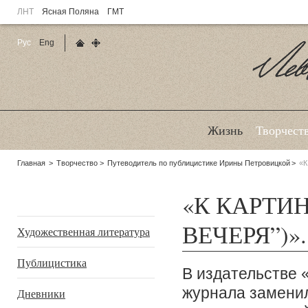
ЛНТ
Ясная Поляна
ГМТ
Рус
Eng
Главная страница
Карта сайта
Ле
Жизнь
Творчест
Родительские
Главная
Творчество
Путеводитель по публицистике Ирины Петровицкой
«К
страницы:
«К КАРТИН
Подразделы
ВЕЧЕРЯ”)».
Художественная литература
Публицистика
В издательстве 
журнала замени
Дневники