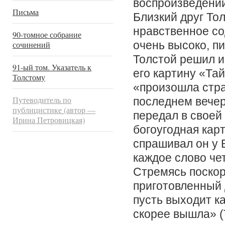
воспроизведений
Письма
Близкий друг Тол
нравственное со
90-томное собрание
очень высоко, п
сочинений
Толстой решил 
91-ый том. Указатель к
его картину «Тай
Толстому
«произошла стра
Путеводитель по
последнем вечер
публицистике (автор —
передал в своей 
Ирина Петровицкая)
богоугодная карт
спрашивал он у 
каждое слово че
Стремясь поскор
приготовленный д
пусть выходит к
скорее вышла» (Т