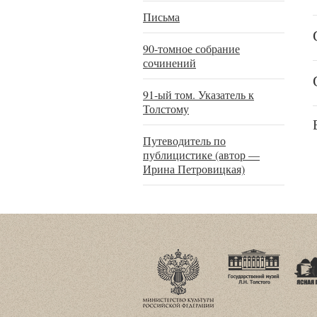
Письма
90-томное собрание
сочинений
91-ый том. Указатель к
Толстому
Путеводитель по
публицистике (автор —
Ирина Петровицкая)