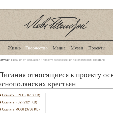
Лев Толстой
Жизнь
Творчество
Медиа
Музеи
Проекты
ратура
Писания относящиеся к проекту освобождения яснополянских крестьян
Писания относящиеся к проекту ос
яснополянских крестьян
Скачать EPUB (1618 KB)
Скачать FB2 (2324 KB)
Скачать MOBI (3736 KB)