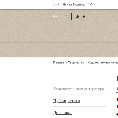
ЛНТ
Ясная Поляна
ГМТ
Рус
Eng
Главная страница
Карта сайта
Родительские
Главная
Творчество
Художественная лите
страницы:
Подразделы
Художественная литература
Публицистика
Дневники