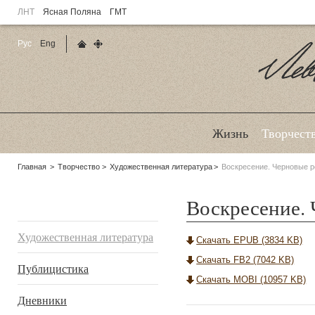
ЛНТ
Ясная Поляна
ГМТ
Рус
Eng
Главная страница
Карта сайта
Ле
Жизнь
Творчест
Родительские
Главная
Творчество
Художественная литература
Воскресение. Черновые р
страницы:
Воскресение. 
Подразделы
Художественная литература
Скачать EPUB (3834 KB)
Скачать FB2 (7042 KB)
Публицистика
Скачать MOBI (10957 KB)
Дневники