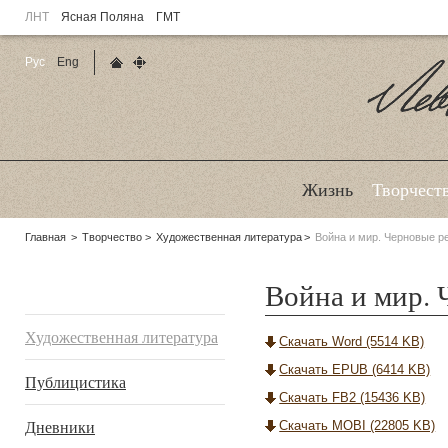
ЛНТ
Ясная Поляна
ГМТ
Рус
Eng
Главная страница
Карта сайта
Ле
Жизнь
Творчест
Родительские
Главная
Творчество
Художественная литература
Война и мир. Черновые р
страницы:
Война и мир. 
Подразделы
Художественная литература
Скачать Word (5514 KB)
Скачать EPUB (6414 KB)
Публицистика
Скачать FB2 (15436 KB)
Дневники
Скачать MOBI (22805 KB)