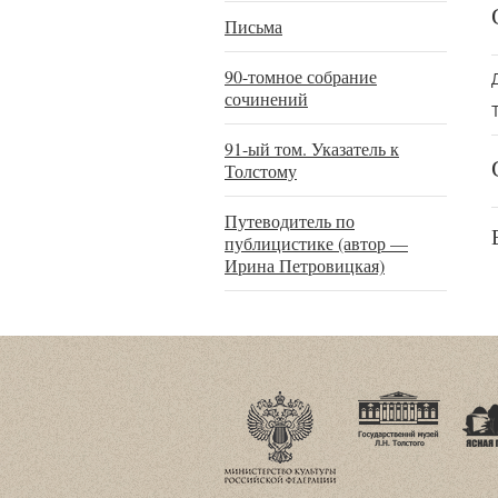
Письма
90-томное собрание
сочинений
91-ый том. Указатель к
Толстому
Путеводитель по
публицистике (автор —
Ирина Петровицкая)