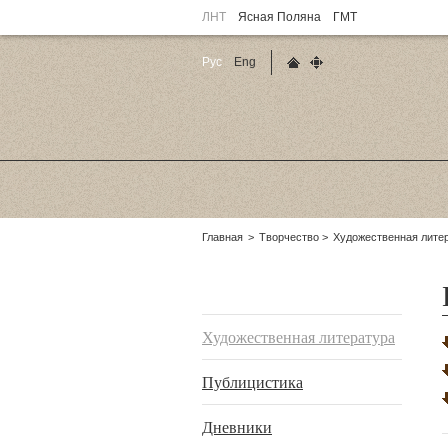
ЛНТ
Ясная Поляна
ГМТ
Рус
Eng
Главная страница
Карта сайта
Родительские
Главная
Творчество
Художественная лите
страницы:
Подразделы
Художественная литература
Публицистика
Дневники