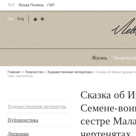
ЛНТ
Ясная Поляна
ГМТ
Рус
Eng
Главная страница
Карта сайта
Ле
Жизнь
Творчест
Родительские
Главная
Творчество
Художественная литература
Сказка об Иване-дураке и
трех чертенятах.
страницы:
Сказка об И
Подразделы
Семене-вои
Художественная литература
сестре Мала
Публицистика
чертенятах.
Дневники