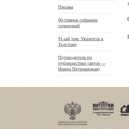
Письма
90-томное собрание
сочинений
91-ый том. Указатель к
Толстому
Путеводитель по
публицистике (автор —
Ирина Петровицкая)