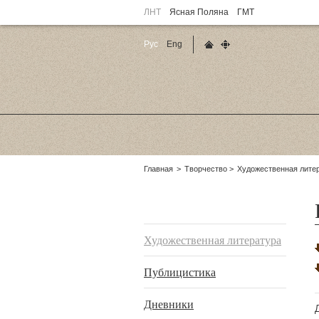
ЛНТ
Ясная Поляна
ГМТ
Рус
Eng
Главная страница
Карта сайта
Родительские
Главная
Творчество
Художественная лите
страницы:
Подразделы
Художественная литература
Публицистика
Дневники