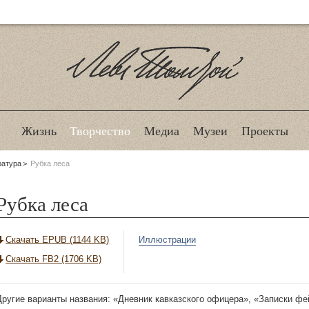
Лев Толстой
Жизнь
Творчество
Медиа
Музеи
Проекты
ратура
Рубка леса
Рубка леса
Скачать EPUB (1144 KB)
Иллюстрации
Скачать FB2 (1706 KB)
Другие варианты названия: «Дневник кавказского офицера», «Записки фе